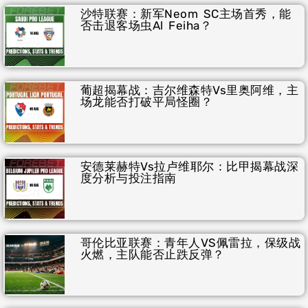
沙特联赛：新军Neom SC主场首秀，能
否击退客场虫Al Feiha？
葡超揭幕战：吉尔维森特vs里奥阿维，主
场龙能否打破平局怪圈？
安德莱赫特vs拉卢维耶尔：比甲揭幕战深
度分析与投注指南
哥伦比亚联赛：青年人VS佩雷拉，保级战
火燃，主队能否止跌反弹？