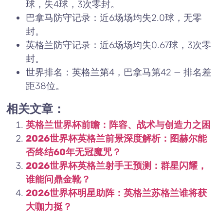
球，失4球，3次零封。
巴拿马防守记录：近6场场均失2.0球，无零
封。
英格兰防守记录：近6场场均失0.67球，3次零
封。
世界排名：英格兰第4，巴拿马第42 — 排名差
距38位。
相关文章：
英格兰世界杯前瞻：阵容、战术与创造力之困
2026世界杯英格兰前景深度解析：图赫尔能
否终结60年无冠魔咒？
2026世界杯英格兰射手王预测：群星闪耀，
谁能问鼎金靴？
2026世界杯明星助阵：英格兰苏格兰谁将获
大咖力挺？