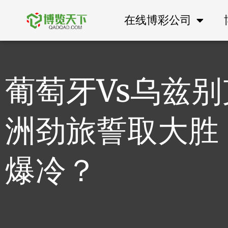
在线博彩公司
葡萄牙vs乌兹
洲劲旅誓取大胜
爆冷？