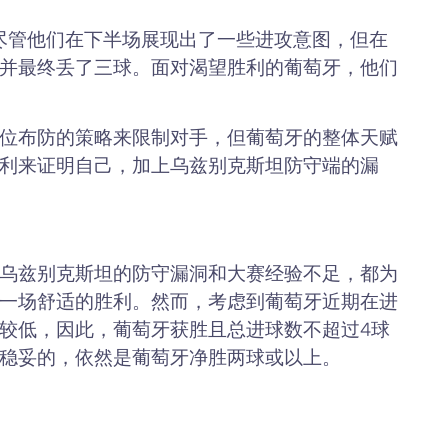
。尽管他们在下半场展现出了一些进攻意图，但在
并最终丢了三球。面对渴望胜利的葡萄牙，他们
位布防的策略来限制对手，但葡萄牙的整体天赋
利来证明自己，加上乌兹别克斯坦防守端的漏
乌兹别克斯坦的防守漏洞和大赛经验不足，都为
一场舒适的胜利。然而，考虑到葡萄牙近期在进
较低，因此，葡萄牙获胜且总进球数不超过4球
稳妥的，依然是葡萄牙净胜两球或以上。