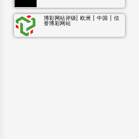
博彩网站评级| 欧洲 | 中国 | 信
誉博彩网站