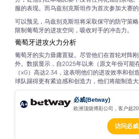
服的表现。而乌兹别克斯坦作为首次参加大赛的
可以预见，乌兹别克斯坦将采取保守的防守策略
限制葡萄牙的进攻空间，吸收对手的冲击力。
葡萄牙进攻火力分析
葡萄牙的实力毋庸置疑。尽管他们在首轮对阵刚
外。数据显示，自2025年以来（原文年份可
（xG）高达2.34，这表明他们的进攻效率和
球队踢得更有紧迫感和创造力，他们将能制造大
必威(Betway)
A+
欧洲顶级博彩公司，客户超2
访问必威(B