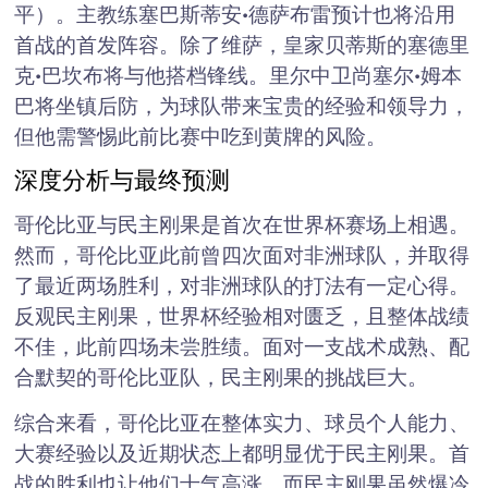
平）。主教练塞巴斯蒂安·德萨布雷预计也将沿用
首战的首发阵容。除了维萨，皇家贝蒂斯的塞德里
克·巴坎布将与他搭档锋线。里尔中卫尚塞尔·姆本
巴将坐镇后防，为球队带来宝贵的经验和领导力，
但他需警惕此前比赛中吃到黄牌的风险。
深度分析与最终预测
哥伦比亚与民主刚果是首次在世界杯赛场上相遇。
然而，哥伦比亚此前曾四次面对非洲球队，并取得
了最近两场胜利，对非洲球队的打法有一定心得。
反观民主刚果，世界杯经验相对匮乏，且整体战绩
不佳，此前四场未尝胜绩。面对一支战术成熟、配
合默契的哥伦比亚队，民主刚果的挑战巨大。
综合来看，哥伦比亚在整体实力、球员个人能力、
大赛经验以及近期状态上都明显优于民主刚果。首
战的胜利也让他们士气高涨，而民主刚果虽然爆冷