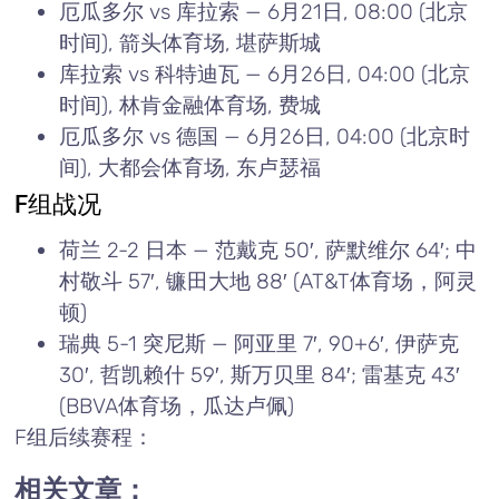
厄瓜多尔 vs 库拉索 — 6月21日, 08:00 (北京
时间), 箭头体育场, 堪萨斯城
库拉索 vs 科特迪瓦 — 6月26日, 04:00 (北京
时间), 林肯金融体育场, 费城
厄瓜多尔 vs 德国 — 6月26日, 04:00 (北京时
间), 大都会体育场, 东卢瑟福
F组战况
荷兰 2-2 日本 — 范戴克 50′, 萨默维尔 64′; 中
村敬斗 57′, 镰田大地 88′ (AT&T体育场，阿灵
顿)
瑞典 5-1 突尼斯 — 阿亚里 7′, 90+6′, 伊萨克
30′, 哲凯赖什 59′, 斯万贝里 84′; 雷基克 43′
(BBVA体育场，瓜达卢佩)
F组后续赛程：
相关文章：