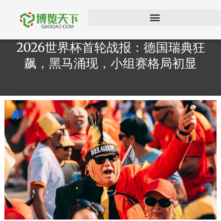
在线博彩公司
2026世界杯首轮战报：德国瑞典狂
飙，黑马涌现，小组赛格局初显