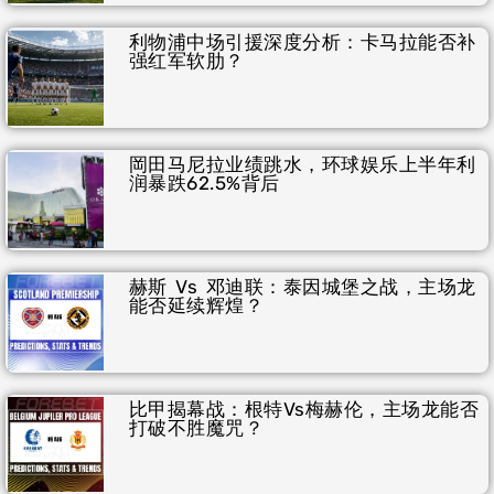
利物浦中场引援深度分析：卡马拉能否补
强红军软肋？
岡田马尼拉业绩跳水，环球娱乐上半年利
润暴跌62.5%背后
赫斯 Vs 邓迪联：泰因城堡之战，主场龙
能否延续辉煌？
比甲揭幕战：根特vs梅赫伦，主场龙能否
打破不胜魔咒？