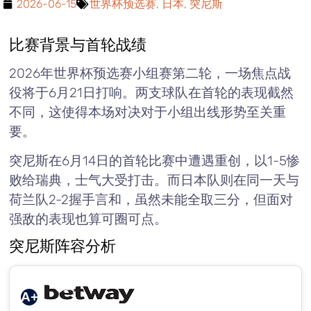
2026-06-15
世界杯预选赛
,
日本
,
突尼斯
比赛背景与首轮战绩
2026年世界杯预选赛小组赛第二轮，一场焦点战
役将于6月21日打响。两支球队在首轮的表现截然
不同，这使得本场对决对于小组出线形势至关重
要。
突尼斯在6月14日的首轮比赛中遭遇重创，以1-5惨
败给瑞典，士气大受打击。而日本队则在同一天与
荷兰队2-2握手言和，虽然未能全取三分，但面对
强敌的表现也算可圈可点。
突尼斯阵容分析
A+