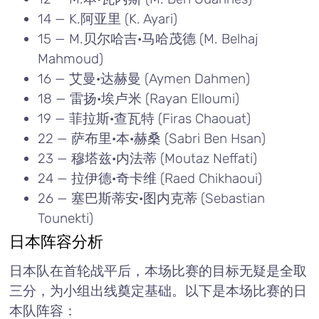
14 — K.阿亚里 (K. Ayari)
15 — M.贝尔哈吉·马哈茂德 (M. Belhaj
Mahmoud)
16 — 艾曼·达赫曼 (Aymen Dahmen)
18 — 雷扬·埃卢米 (Rayan Elloumi)
19 — 菲拉斯·查瓦特 (Firas Chaouat)
22 — 萨布里·本·赫桑 (Sabri Ben Hsan)
23 — 穆塔兹·内法蒂 (Moutaz Neffati)
24 — 拉伊德·奇卡维 (Raed Chikhaoui)
26 — 塞巴斯蒂安·图内克蒂 (Sebastian
Tounekti)
日本阵容分析
日本队在首轮战平后，本场比赛的目标无疑是全取
三分，为小组出线奠定基础。以下是本场比赛的日
本队阵容：