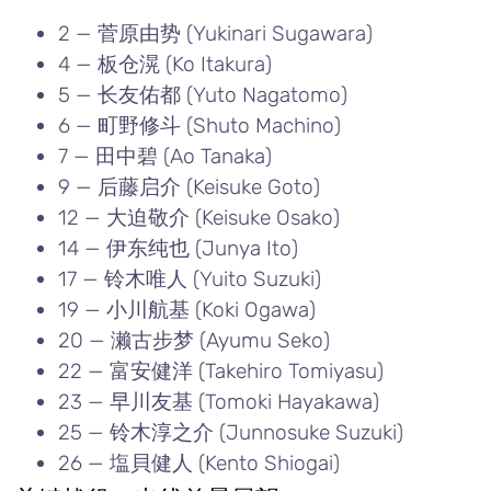
2 — 菅原由势 (Yukinari Sugawara)
4 — 板仓滉 (Ko Itakura)
5 — 长友佑都 (Yuto Nagatomo)
6 — 町野修斗 (Shuto Machino)
7 — 田中碧 (Ao Tanaka)
9 — 后藤启介 (Keisuke Goto)
12 — 大迫敬介 (Keisuke Osako)
14 — 伊东纯也 (Junya Ito)
17 — 铃木唯人 (Yuito Suzuki)
19 — 小川航基 (Koki Ogawa)
20 — 濑古步梦 (Ayumu Seko)
22 — 富安健洋 (Takehiro Tomiyasu)
23 — 早川友基 (Tomoki Hayakawa)
25 — 铃木淳之介 (Junnosuke Suzuki)
26 — 塩貝健人 (Kento Shiogai)