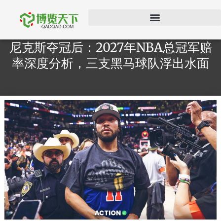
在线博彩公司
尼克斯夺冠后：2027年NBA总冠军赔
率深度分析，三支黑马球队浮出水面