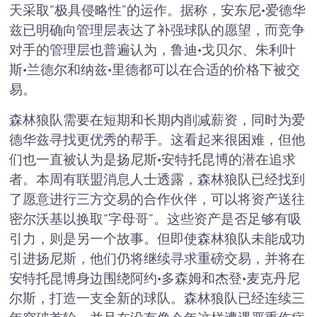
天采取“极具侵略性”的运作。据称，安东尼·爱德华
兹已明确向管理层表达了补强球队的愿望，而竞争
对手的管理层也普遍认为，鲁迪·戈贝尔、朱利叶
斯·兰德尔和纳兹·里德都可以在合适的价格下被交
易。
森林狼队需要在短期和长期内削减薪资，同时为爱
德华兹寻找更优秀的帮手。这看起来很困难，但他
们也一直被认为是扬尼斯·安特托昆博的潜在追求
者。本周有联盟消息人士透露，森林狼队已经找到
了愿意进行三方交易的合作伙伴，可以将资产送往
密尔沃基以换取“字母哥”。这些资产是否足够有吸
引力，则是另一个故事。但即使森林狼队未能成功
引进扬尼斯，他们仍将继续寻求重磅交易，并将在
安特托昆博身边围绕阿约·多森姆和杰登·麦克丹尼
尔斯，打造一支全新的球队。森林狼队已经连续三