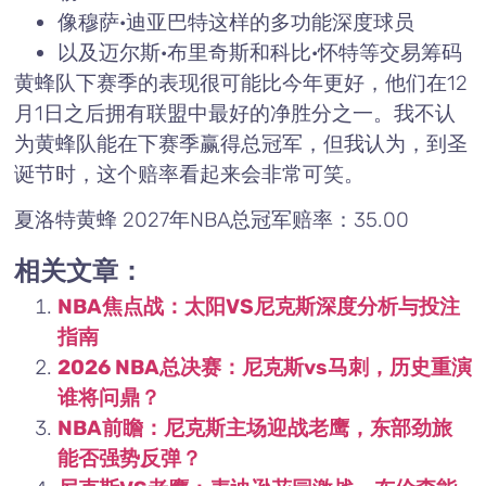
像穆萨·迪亚巴特这样的多功能深度球员
以及迈尔斯·布里奇斯和科比·怀特等交易筹码
黄蜂队下赛季的表现很可能比今年更好，他们在12
月1日之后拥有联盟中最好的净胜分之一。我不认
为黄蜂队能在下赛季赢得总冠军，但我认为，到圣
诞节时，这个赔率看起来会非常可笑。
夏洛特黄蜂 2027年NBA总冠军赔率：35.00
相关文章：
NBA焦点战：太阳VS尼克斯深度分析与投注
指南
2026 NBA总决赛：尼克斯vs马刺，历史重演
谁将问鼎？
NBA前瞻：尼克斯主场迎战老鹰，东部劲旅
能否强势反弹？