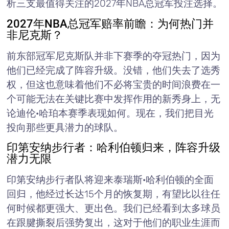
析三支最值得关注的2027年NBA总冠军投注选择。
2027年NBA总冠军赔率前瞻：为何热门并
非尼克斯？
前东部冠军尼克斯队并非下赛季的夺冠热门，因为
他们已经完成了阵容升级。没错，他们失去了选秀
权，但这也意味着他们不必将宝贵的时间浪费在一
个可能无法在关键比赛中发挥作用的新秀身上，无
论迪伦·哈珀本赛季表现如何。现在，我们把目光
投向那些更具潜力的球队。
印第安纳步行者：哈利伯顿归来，阵容升级
潜力无限
印第安纳步行者队将迎来泰瑞斯·哈利伯顿的全面
回归，他经过长达15个月的恢复期，有望比以往任
何时候都更强大、更出色。我们已经看到太多球员
在跟腱撕裂后强势复出，这对于他们的职业生涯而