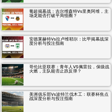
葡超揭幕战：吉尔维森特vs里奥阿维，主
场龙能否打破平局怪圈？
安德莱赫特vs拉卢维耶尔：比甲揭幕战深
度分析与投注指南
哥伦比亚联赛：青年人VS佩雷拉，保级战
火燃，主队能否止跌反弹？
美洲俱乐部vs波特兰伐木工：联赛杯焦点
战深度分析与投注指南