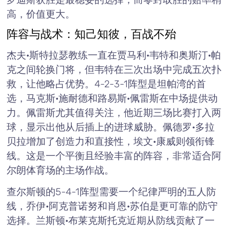
高，价值更大。
阵容与战术：知己知彼，百战不殆
杰夫·斯特拉瑟教练一直在贾马利·韦特和奥斯汀·帕
克之间轮换门将，但韦特在三次出场中完成五次扑
救，让他略占优势。4-2-3-1阵型是坦帕湾的首
选，马克斯·施耐德和路易斯·佩雷斯在中场提供动
力。佩雷斯尤其值得关注，他近期三场比赛打入两
球，显示出他从后插上的进球威胁。佩德罗·多拉
贝拉增加了创造力和直接性，埃文·康威则领衔锋
线。这是一个平衡且经验丰富的阵容，非常适合阿
尔朗体育场的主场作战。
查尔斯顿的5-4-1阵型需要一个纪律严明的五人防
线，乔伊·阿克普诺努和肖恩·苏伯是更可靠的防守
选择。兰斯顿·布莱克斯托克近期从防线贡献了一