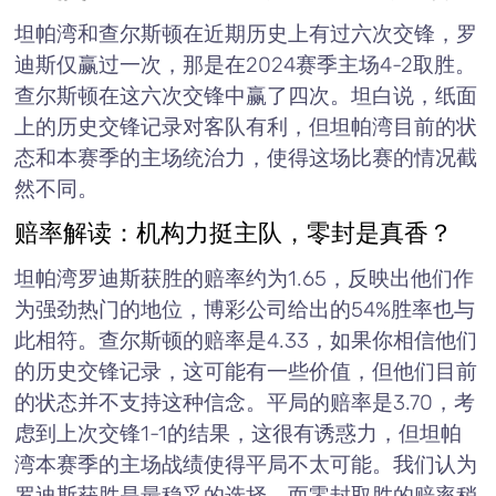
坦帕湾和查尔斯顿在近期历史上有过六次交锋，罗
迪斯仅赢过一次，那是在2024赛季主场4-2取胜。
查尔斯顿在这六次交锋中赢了四次。坦白说，纸面
上的历史交锋记录对客队有利，但坦帕湾目前的状
态和本赛季的主场统治力，使得这场比赛的情况截
然不同。
赔率解读：机构力挺主队，零封是真香？
坦帕湾罗迪斯获胜的赔率约为1.65，反映出他们作
为强劲热门的地位，博彩公司给出的54%胜率也与
此相符。查尔斯顿的赔率是4.33，如果你相信他们
的历史交锋记录，这可能有一些价值，但他们目前
的状态并不支持这种信念。平局的赔率是3.70，考
虑到上次交锋1-1的结果，这很有诱惑力，但坦帕
湾本赛季的主场战绩使得平局不太可能。我们认为
罗迪斯获胜是最稳妥的选择，而零封取胜的赔率稍