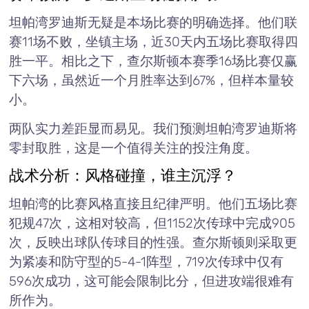
坦帕湾罗迪斯无疑是本场比赛的明确选择。他们联
赛11场不败，坐镇主场，近30天内五场比赛取得四
胜一平。相比之下，查尔斯顿本赛季16场比赛仅赢
下六场，虽然近一个月胜率达到67%，但样本量较
小。
两队实力差距显而易见。我们预测坦帕湾罗迪斯将
零封取胜，这是一个值得关注的投注角度。
战术分析：风格碰撞，谁主沉浮？
坦帕湾的比赛风格直接且纪律严明。他们五场比赛
犯规47次，这相对较高，但1152次传球中完成905
次，反映出球队传球目的性强。查尔斯顿则采取更
为紧凑和防守型的5-4-1阵型，719次传球中仅有
596次成功，这可能会限制比分，但进攻端很难有
所作为。