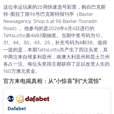
这位幸运玩家的25局快速选号彩票，购自巴克斯
特-图拉丁路96号巴克斯特报刊亭（Baxter
Newsagency, Shop 6 at 96 Baxter-Tooradin
Road）。他参与的是2026年6月6日进行的
TattsLotto第4683期抽奖。当期中奖号码为10、
31、44、30、43、25，补充号码为4和38。值得
一提的是，本期TattsLotto共产生了四注头奖，其
中两注来自维多利亚州，南澳大利亚州和昆士兰州
各占一注。每位头奖得主都获得了足以改变人生的
160万澳元奖金。
官方来电揭真相：从“小惊喜”到“大震惊”
A+
Dafabet