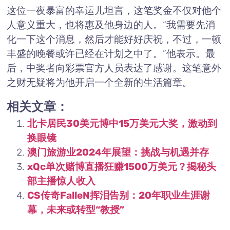
这位一夜暴富的幸运儿坦言，这笔奖金不仅对他个
人意义重大，也将惠及他身边的人。“我需要先消
化一下这个消息，然后才能好好庆祝，不过，一顿
丰盛的晚餐或许已经在计划之中了。”他表示。最
后，中奖者向彩票官方人员表达了感谢。这笔意外
之财无疑将为他开启一个全新的生活篇章。
相关文章：
北卡居民30美元博中15万美元大奖，激动到
换眼镜
澳门旅游业2024年展望：挑战与机遇并存
xQc单次赌博直播狂赚1500万美元？揭秘头
部主播惊人收入
CS传奇FalleN挥泪告别：20年职业生涯谢
幕，未来或转型“教授”