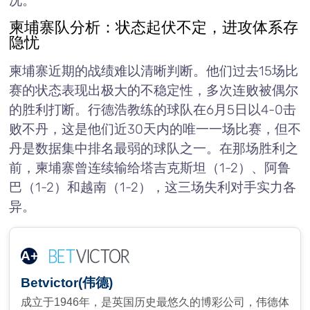
况。
柬埔寨队分析：状态起伏不定，进攻体系存
隐忧
柬埔寨近期的战绩难以清晰判断。他们过去15场比
赛的状态表现出极大的不稳定性，多次连败被偶尔
的胜利打断。行德浩教练的球队在6月5日以4-0击
败不丹，这是他们近30天内的唯一一场比赛，但不
丹是数据集中排名最弱的球队之一。在那场胜利之
前，柬埔寨曾连续输给塔吉克斯坦（1-2）、阿鲁
巴（1-2）和越南（1-2），这三场失利对手实力各
异。
A+
Betvictor(伟德)
成立于1946年，是英国历史最悠久的博彩公司，伟德体