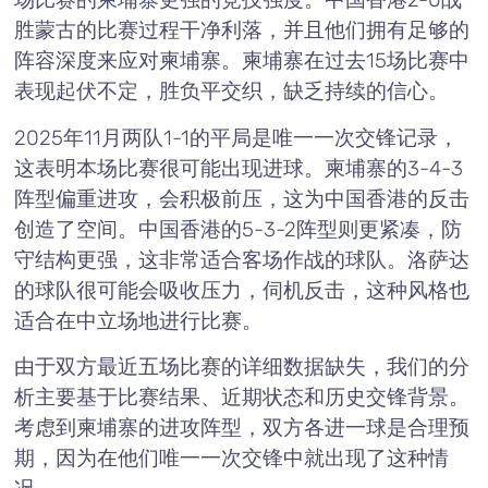
胜蒙古的比赛过程干净利落，并且他们拥有足够的
阵容深度来应对柬埔寨。柬埔寨在过去15场比赛中
表现起伏不定，胜负平交织，缺乏持续的信心。
2025年11月两队1-1的平局是唯一一次交锋记录，
这表明本场比赛很可能出现进球。柬埔寨的3-4-3
阵型偏重进攻，会积极前压，这为中国香港的反击
创造了空间。中国香港的5-3-2阵型则更紧凑，防
守结构更强，这非常适合客场作战的球队。洛萨达
的球队很可能会吸收压力，伺机反击，这种风格也
适合在中立场地进行比赛。
由于双方最近五场比赛的详细数据缺失，我们的分
析主要基于比赛结果、近期状态和历史交锋背景。
考虑到柬埔寨的进攻阵型，双方各进一球是合理预
期，因为在他们唯一一次交锋中就出现了这种情