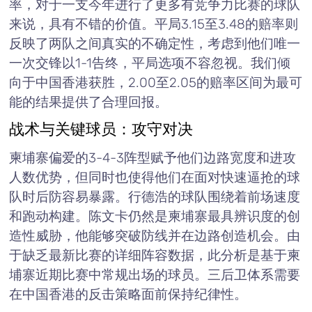
率，对于一支今年进行了更多有竞争力比赛的球队
来说，具有不错的价值。平局3.15至3.48的赔率则
反映了两队之间真实的不确定性，考虑到他们唯一
一次交锋以1-1告终，平局选项不容忽视。我们倾
向于中国香港获胜，2.00至2.05的赔率区间为最可
能的结果提供了合理回报。
战术与关键球员：攻守对决
柬埔寨偏爱的3-4-3阵型赋予他们边路宽度和进攻
人数优势，但同时也使得他们在面对快速逼抢的球
队时后防容易暴露。行德浩的球队围绕着前场速度
和跑动构建。陈文卡仍然是柬埔寨最具辨识度的创
造性威胁，他能够突破防线并在边路创造机会。由
于缺乏最新比赛的详细阵容数据，此分析是基于柬
埔寨近期比赛中常规出场的球员。三后卫体系需要
在中国香港的反击策略面前保持纪律性。