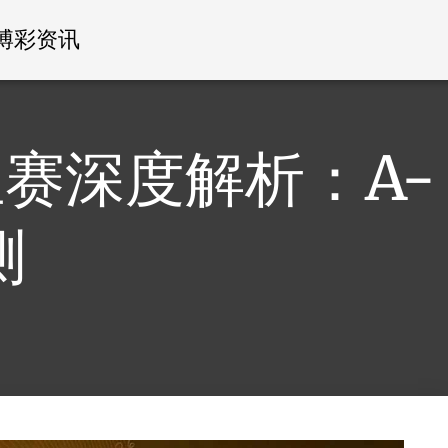
博彩资讯
组赛深度解析：A-
测