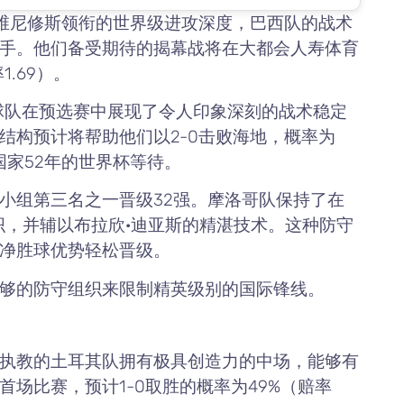
维尼修斯领衔的世界级进攻深度，巴西队的战术
手。他们备受期待的揭幕战将在大都会人寿体育
.69）。
球队在预选赛中展现了令人印象深刻的战术稳定
结构预计将帮助他们以2-0击败海地，概率为
比国家52年的世界杯等待。
小组第三名之一晋级32强。摩洛哥队保持了在
织，并辅以布拉欣·迪亚斯的精湛技术。这种防守
净胜球优势轻松晋级。
够的防守组织来限制精英级别的国际锋线。
拉执教的土耳其队拥有极具创造力的中场，能够有
场比赛，预计1-0取胜的概率为49%（赔率