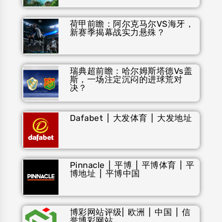
荷甲前瞻：阿尔克马尔VS海牙，
新赛季揭幕战实力悬殊？
瑞典超前瞻：哈尔姆斯塔德vs盖
斯，一场注定沉闷的进球荒对
决？
Dafabet | 大发体育 | 大发地址
Pinnacle | 平博 | 平博体育 | 平
博地址 | 平博中国
博彩网站评级| 欧洲 | 中国 | 信
誉博彩网站