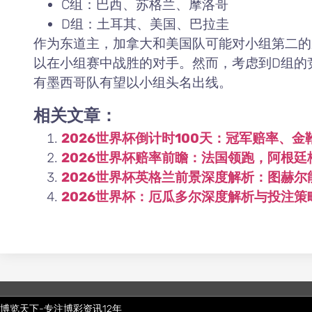
C组：巴西、苏格兰、摩洛哥
D组：土耳其、美国、巴拉圭
作为东道主，加拿大和美国队可能对小组第二的
以在小组赛中战胜的对手。然而，考虑到D组的
有墨西哥队有望以小组头名出线。
相关文章：
2026世界杯倒计时100天：冠军赔率、
2026世界杯赔率前瞻：法国领跑，阿根廷
2026世界杯英格兰前景深度解析：图赫尔
2026世界杯：厄瓜多尔深度解析与投注策
博览天下-专注博彩资讯12年