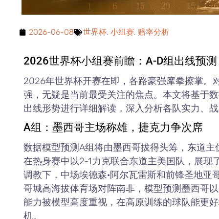
2026-06-08
世界杯
,
小组赛
,
赔率分析
2026世界杯小组赛前瞻：A-D组出线预测
2026年世界杯开赛在即，各路豪强摩拳擦掌。
强，无疑是当前最受关注的焦点。本文将基于数
出线形势进行详细解读，深入分析各队实力、战
A组：墨西哥主场称雄，捷克力争次席
数据模型预测A组将由墨西哥拔得头筹，东道主
在热身赛中以2-1力克联合东道主美国队，展现
调教下，中场埃德森·阿尔瓦雷斯和前锋圣地亚
哥城高海拔体育场对阵南非，模型预测墨西哥以2-
能力被模型高度重视，在高原训练的球队能更好
机。