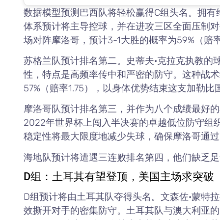
数据模型预测巴西队将轻松赢得C组头名。拥有
体系预计将主导控球，并在进攻三区全面压制对
场对阵摩洛哥，预计3-1大胜的概率为59%（赔率1
苏格兰队预计排名第二。史蒂夫·克拉克执教的
性，特点是高频率传中和严密的防守。这种战术
57%（赔率1.75），以身体优势结束这支加勒
摩洛哥队预计排名第三，并作为八个成绩最好的
2022年世界杯上闯入半决赛的卓越低位防守组
稳定性将最大限度地减少失球，确保摩洛哥通过
海地队预计将遭遇三连败排名第四，他们缺乏足
D组：土耳其有望登顶，美国主场求突破
D组预计将由土耳其队夺得头名。文森佐·蒙特
效撕开对手的密集防守。土耳其队与澳大利亚的首