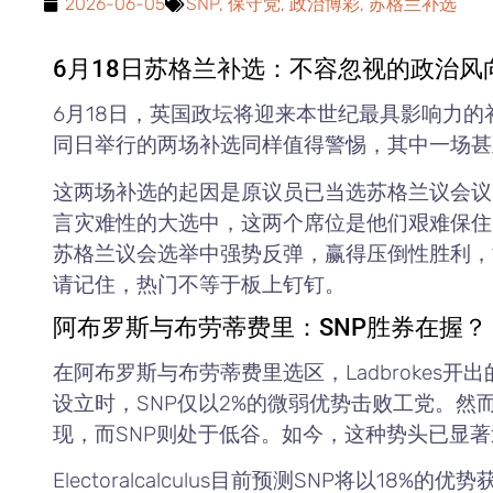
2026-06-05
SNP
,
保守党
,
政治博彩
,
苏格兰补选
6月18日苏格兰补选：不容忽视的政治风
6月18日，英国政坛将迎来本世纪最具影响力的补选
同日举行的两场补选同样值得警惕，其中一场甚
这两场补选的起因是原议员已当选苏格兰议会议员
言灾难性的大选中，这两个席位是他们艰难保住
苏格兰议会选举中强势反弹，赢得压倒性胜利，
请记住，热门不等于板上钉钉。
阿布罗斯与布劳蒂费里：SNP胜券在握？
在阿布罗斯与布劳蒂费里选区，Ladbrokes开出
设立时，SNP仅以2%的微弱优势击败工党。然
现，而SNP则处于低谷。如今，这种势头已显
Electoralcalculus目前预测SNP将以1