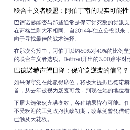
联合主义者联盟：阿伯丁南的现实可能性
巴德诺赫能否与那些通常是保守党死敌的党派支
在苏格兰则大不相同。自2014年独立公投以来
向于寻找最佳的战术选择。
在那次公投中，阿伯丁以约60%对40%的比例
的联合主义者选项。Betfred开出的3.00赔
巴德诺赫声望日隆：保守党逆袭的信号？
如果保守党在此赢得席位，将极大提振巴德诺赫
首，从去年被视为岌岌可危，到现在她的地位看
下届大选依然充满变数，各种结果皆有可能。任
不受欢迎的工党政府执政初期，改革党曾凭借铺
已触及天花板。