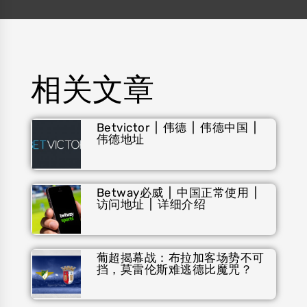
相关文章
Betvictor | 伟德 | 伟德中国 |
伟德地址
Betway必威 | 中国正常使用 |
访问地址 | 详细介绍
葡超揭幕战：布拉加客场势不可
挡，莫雷伦斯难逃德比魔咒？