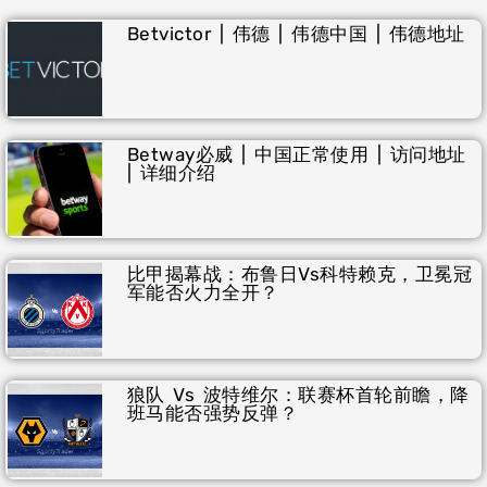
Betvictor | 伟德 | 伟德中国 | 伟德地址
Betway必威 | 中国正常使用 | 访问地址
| 详细介绍
比甲揭幕战：布鲁日vs科特赖克，卫冕冠
军能否火力全开？
狼队 Vs 波特维尔：联赛杯首轮前瞻，降
班马能否强势反弹？