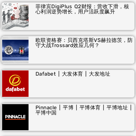
菲律宾DigiPlus Q2财报：营收下滑，核
心利润逆势增长，用户活跃度飙升
欧联资格赛：贝西克塔斯VS赫拉德茨，防
守大战Trossard效应几何？
Dafabet | 大发体育 | 大发地址
Pinnacle | 平博 | 平博体育 | 平博地址 |
平博中国