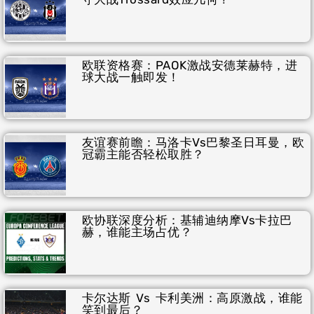
欧联资格赛：PAOK激战安德莱赫特，进
球大战一触即发！
友谊赛前瞻：马洛卡vs巴黎圣日耳曼，欧
冠霸主能否轻松取胜？
欧协联深度分析：基辅迪纳摩vs卡拉巴
赫，谁能主场占优？
卡尔达斯 Vs 卡利美洲：高原激战，谁能
笑到最后？