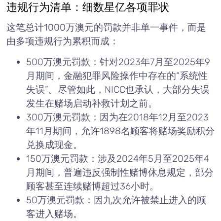
违规行为清单：细数星亿各项罪状
这笔总计1000万澳元的罚款并非单一事件，而是
由多项违规行为累积而成：
500万澳元罚款：针对2023年7月至2025年9
月期间，金融犯罪风险操作中存在的“系统性
失误”。尽管如此，NICC也承认，大部分失误
发生在赌场启动补救计划之前。
300万澳元罚款：因为在2018年12月至2023
年11月期间，允许1898名顾客将赌场奖励积分
兑换成现金。
150万澳元罚款：涉及2024年5月至2025年4
月期间，普遍违反强制性赌博休息规定，部分
顾客甚至连续赌博超过36小时。
50万澳元罚款：因九次允许被禁止进入的顾
客进入赌场。