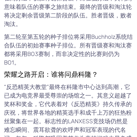
意味着队伍的赛事之旅结束。最终的晋级和淘汰轮
将决定剩余晋级第二阶段的队伍。胜者晋级，败者
淘汰。
第二轮至第五轮的种子排位将采用Buchholz系统结
合队伍的初始赛事种子排位。所有晋级赛和淘汰赛
都将采用BO3赛制，而非决定性的比赛则仍为
BO1。
荣耀之路开启：谁将问鼎科隆？
“反恐精英大教堂”最终在科隆市中心达到高潮，它
已成为电竞界最受尊崇的场馆之一。其意义超越了
奖杯和奖金，它代表着对《反恐精英》持久传承的
庆祝，将世界各地的精英选手和成千上万的狂热粉
丝聚集在一起。标志性的LANXESS竞技场仍然是
难忘瞬间、震耳欲聋的欢呼声和冠军表现的代名