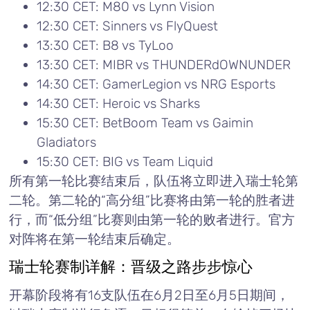
12:30 CET: M80 vs Lynn Vision
12:30 CET: Sinners vs FlyQuest
13:30 CET: B8 vs TyLoo
13:30 CET: MIBR vs THUNDERdOWNUNDER
14:30 CET: GamerLegion vs NRG Esports
14:30 CET: Heroic vs Sharks
15:30 CET: BetBoom Team vs Gaimin
Gladiators
15:30 CET: BIG vs Team Liquid
所有第一轮比赛结束后，队伍将立即进入瑞士轮第
二轮。第二轮的“高分组”比赛将由第一轮的胜者进
行，而“低分组”比赛则由第一轮的败者进行。官方
对阵将在第一轮结束后确定。
瑞士轮赛制详解：晋级之路步步惊心
开幕阶段将有16支队伍在6月2日至6月5日期间，