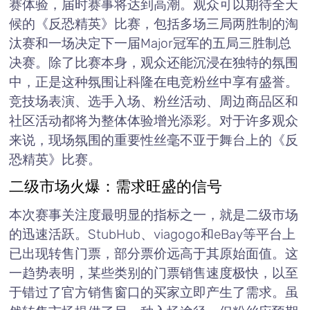
赛体验，届时赛事将达到高潮。观众可以期待全天
候的《反恐精英》比赛，包括多场三局两胜制的淘
汰赛和一场决定下一届Major冠军的五局三胜制总
决赛。除了比赛本身，观众还能沉浸在独特的氛围
中，正是这种氛围让科隆在电竞粉丝中享有盛誉。
竞技场表演、选手入场、粉丝活动、周边商品区和
社区活动都将为整体体验增光添彩。对于许多观众
来说，现场氛围的重要性丝毫不亚于舞台上的《反
恐精英》比赛。
二级市场火爆：需求旺盛的信号
本次赛事关注度最明显的指标之一，就是二级市场
的迅速活跃。StubHub、viagogo和eBay等平台上
已出现转售门票，部分票价远高于其原始面值。这
一趋势表明，某些类别的门票销售速度极快，以至
于错过了官方销售窗口的买家立即产生了需求。虽