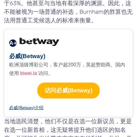
于63%。他甚至与当地有着深厚的渊源。因此，这
不能被视为一场普通的补选，Burnham的胜算也无
法用普通工党候选人的标准来衡量。
A+
必威(Betway)
欧洲顶级博彩公司，客户超200万，英超赞助商。国内
使用
biwei.la
访问。
访问必威(Betway)
必威(Betway)介绍
当地选民清楚，他们不仅是在选一位新议员，更是
在选一位新首相，这无疑将提升他们选区的知名