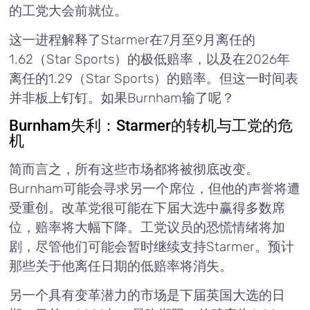
的工党大会前就位。
这一进程解释了Starmer在7月至9月离任的
1.62（Star Sports）的极低赔率，以及在2026年
离任的1.29（Star Sports）的赔率。但这一时间表
并非板上钉钉。如果Burnham输了呢？
Burnham失利：Starmer的转机与工党的危
机
简而言之，所有这些市场都将被彻底改变。
Burnham可能会寻求另一个席位，但他的声誉将遭
受重创。改革党很可能在下届大选中赢得多数席
位，赔率将大幅下降。工党议员的恐慌情绪将加
剧，尽管他们可能会暂时继续支持Starmer。预计
那些关于他离任日期的低赔率将消失。
另一个具有变革潜力的市场是下届英国大选的日