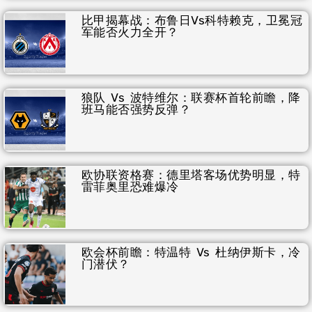
比甲揭幕战：布鲁日vs科特赖克，卫冕冠
军能否火力全开？
狼队 Vs 波特维尔：联赛杯首轮前瞻，降
班马能否强势反弹？
欧协联资格赛：德里塔客场优势明显，特
雷菲奥里恐难爆冷
欧会杯前瞻：特温特 Vs 杜纳伊斯卡，冷
门潜伏？