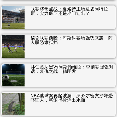
联赛杯焦点战：夏洛特主场迎战阿特拉
斯，实力碾压还是冷门迭出？
秘鲁联赛前瞻：库斯科客场强势来袭，商
人联恐难抵挡
拜仁慕尼黑vs阿斯顿维拉：季前赛强强对
话，复仇之战一触即发
NBA赌球案再起波澜：罗齐尔密友涉嫌恐
吓证人，帮派指控浮出水面