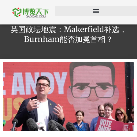
在线博彩公司
英国政坛地震：Makerfield补选，
Burnham能否加冕首相？