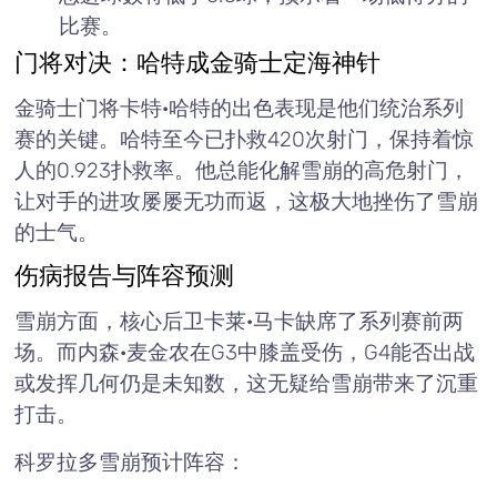
比赛。
门将对决：哈特成金骑士定海神针
金骑士门将卡特·哈特的出色表现是他们统治系列
赛的关键。哈特至今已扑救420次射门，保持着惊
人的0.923扑救率。他总能化解雪崩的高危射门，
让对手的进攻屡屡无功而返，这极大地挫伤了雪崩
的士气。
伤病报告与阵容预测
雪崩方面，核心后卫卡莱·马卡缺席了系列赛前两
场。而内森·麦金农在G3中膝盖受伤，G4能否出战
或发挥几何仍是未知数，这无疑给雪崩带来了沉重
打击。
科罗拉多雪崩预计阵容：