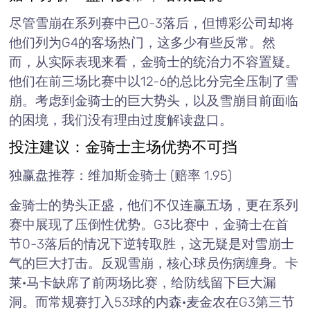
尽管雪崩在系列赛中已0-3落后，但博彩公司却将
他们列为G4的客场热门，这多少有些反常。然
而，从实际表现来看，金骑士的统治力不容置疑。
他们在前三场比赛中以12-6的总比分完全压制了雪
崩。考虑到金骑士的巨大势头，以及雪崩目前面临
的困境，我们没有理由过度解读盘口。
投注建议：金骑士主场优势不可挡
独赢盘推荐：维加斯金骑士 (赔率 1.95)
金骑士的势头正盛，他们不仅连赢五场，更在系列
赛中展现了压倒性优势。G3比赛中，金骑士在首
节0-3落后的情况下逆转取胜，这无疑是对雪崩士
气的巨大打击。反观雪崩，核心球员伤病缠身。卡
莱·马卡缺席了前两场比赛，给防线留下巨大漏
洞。而常规赛打入53球的内森·麦金农在G3第三节