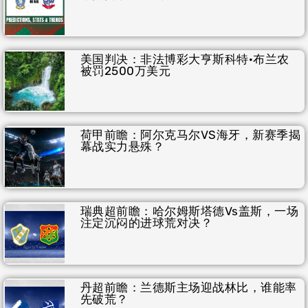
美国判决：非法博彩大亨斯科特·布兰农
被罚2500万美元
荷甲前瞻：阿尔克马尔VS海牙，新赛季揭
幕战实力悬殊？
瑞典超前瞻：哈尔姆斯塔德vs盖斯，一场
注定沉闷的进球荒对决？
丹超前瞻：兰德斯主场迎战林比，谁能率
先破荒？