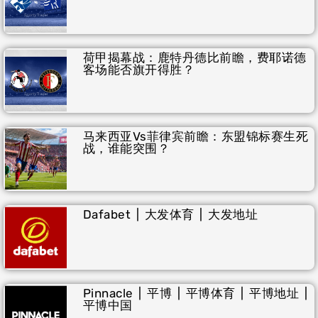
荷甲揭幕战：鹿特丹德比前瞻，费耶诺德
客场能否旗开得胜？
马来西亚vs菲律宾前瞻：东盟锦标赛生死
战，谁能突围？
Dafabet | 大发体育 | 大发地址
Pinnacle | 平博 | 平博体育 | 平博地址 |
平博中国