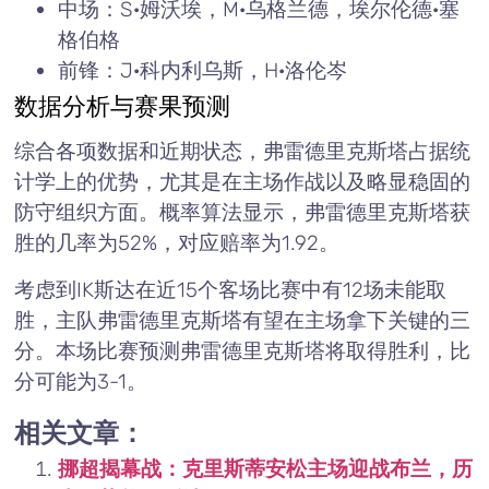
中场：S·姆沃埃，M·乌格兰德，埃尔伦德·塞
格伯格
前锋：J·科内利乌斯，H·洛伦岑
数据分析与赛果预测
综合各项数据和近期状态，弗雷德里克斯塔占据统
计学上的优势，尤其是在主场作战以及略显稳固的
防守组织方面。概率算法显示，弗雷德里克斯塔获
胜的几率为52%，对应赔率为1.92。
考虑到IK斯达在近15个客场比赛中有12场未能取
胜，主队弗雷德里克斯塔有望在主场拿下关键的三
分。本场比赛预测弗雷德里克斯塔将取得胜利，比
分可能为3-1。
相关文章：
挪超揭幕战：克里斯蒂安松主场迎战布兰，历