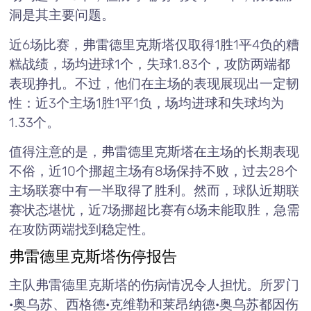
洞是其主要问题。
近6场比赛，弗雷德里克斯塔仅取得1胜1平4负的糟
糕战绩，场均进球1个，失球1.83个，攻防两端都
表现挣扎。不过，他们在主场的表现展现出一定韧
性：近3个主场1胜1平1负，场均进球和失球均为
1.33个。
值得注意的是，弗雷德里克斯塔在主场的长期表现
不俗，近10个挪超主场有8场保持不败，过去28个
主场联赛中有一半取得了胜利。然而，球队近期联
赛状态堪忧，近7场挪超比赛有6场未能取胜，急需
在攻防两端找到稳定性。
弗雷德里克斯塔伤停报告
主队弗雷德里克斯塔的伤病情况令人担忧。所罗门
·奥乌苏、西格德·克维勒和莱昂纳德·奥乌苏都因伤