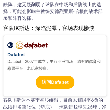
缺阵，这无疑削弱了球队在中场和后防线上的选
择，可能会影响主教练安德烈亚斯·哈根的战术部
署和阵容选择。
客队IK斯达：深陷泥潭，客场表现惨淡
A+
Dafabet
Dafabet，2007年成立，主营亚洲市场，独有的体育和
彩票平台，老玩家较多。
访问Dafabet
客队IK斯达本赛季举步维艰，目前以1胜4平6负的
战绩排名第16位（垫底）。球队进12球失26球，净