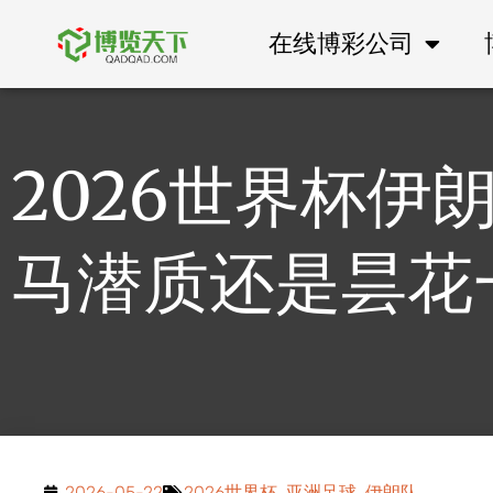
在线博彩公司
2026世界杯伊
马潜质还是昙花
2026-05-22
2026世界杯
,
亚洲足球
,
伊朗队