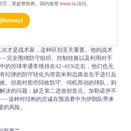
00万，英超赞助商。国内使用
biwei.la
访问。
etway)
其次才是战术家，这种区别至关重要。他的战术
3-3——完全围绕防守组织、控制转换以及利用对手
的控球率通常维持在42-45%左右，他们也无
有纪律的防守转化为塔雷米和边路攻击手进行反
效。但面对那些回收防守、伺机而动的球队，则
解决的问题：缺乏第二进攻创造点。加勒诺伊不
——这种对结构的忠诚在预选赛中为伊朗队带来
显的风险。
和新西兰。