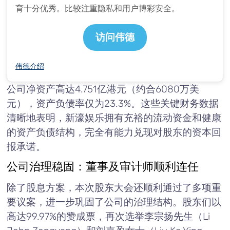
育十分优秀。比较注重隐私和用户博彩安全。
访问伟德
伟德介绍
公司净资产高达4.751亿港元（约合6080万美
元），资产负债率仅为23.3%。这些关键财务数据
清晰地表明，新濠娱乐拥有充裕的流动资金和健康
的资产负债结构，完全有能力兑现对股东的资本回
报承诺。
公司治理稳固：董事及审计师顺利连任
除了股息方案，本次股东大会还顺利通过了多项重
要议案，进一步巩固了公司的治理结构。股东们以
高达99.97%的赞成票，再次选举李宗扬先生（Li