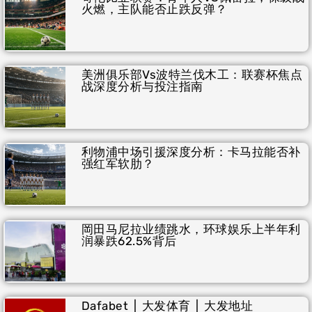
火燃，主队能否止跌反弹？
美洲俱乐部vs波特兰伐木工：联赛杯焦点
战深度分析与投注指南
利物浦中场引援深度分析：卡马拉能否补
强红军软肋？
岡田马尼拉业绩跳水，环球娱乐上半年利
润暴跌62.5%背后
Dafabet | 大发体育 | 大发地址