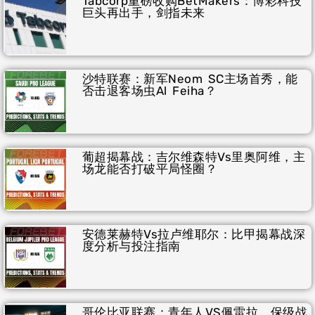
Tabcorp重磅收购BetMakers：博彩科技
巨头再出手，剑指未来
沙特联赛：新军Neom SC主场首秀，能
否击退客场虫Al Feiha？
葡超揭幕战：吉尔维森特vs里奥阿维，主
场龙能否打破平局怪圈？
安德莱赫特vs拉卢维耶尔：比甲揭幕战深
度分析与投注指南
哥伦比亚联赛：青年人VS佩雷拉，保级战