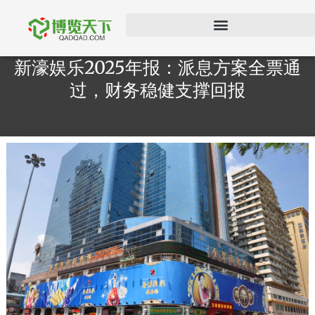
在线博彩公司
新濠娱乐2025年报：派息方案全票通
过，财务稳健支撑回报