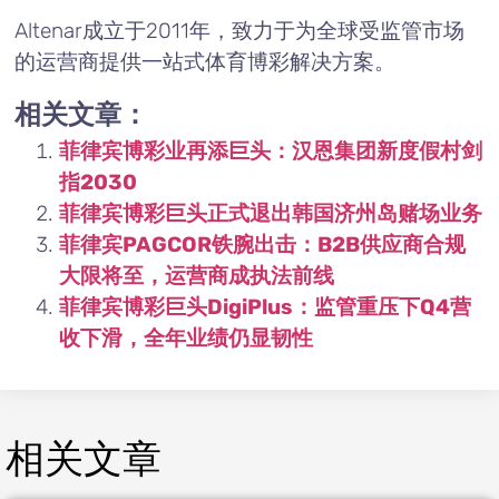
Altenar成立于2011年，致力于为全球受监管市场
的运营商提供一站式体育博彩解决方案。
相关文章：
菲律宾博彩业再添巨头：汉恩集团新度假村剑
指2030
菲律宾博彩巨头正式退出韩国济州岛赌场业务
菲律宾PAGCOR铁腕出击：B2B供应商合规
大限将至，运营商成执法前线
菲律宾博彩巨头DigiPlus：监管重压下Q4营
收下滑，全年业绩仍显韧性
相关文章