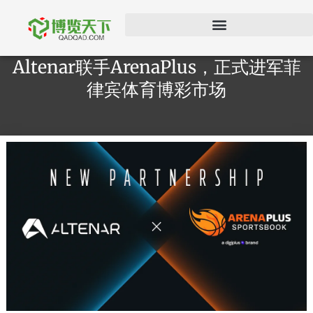
在线博彩公司
Altenar联手ArenaPlus，正式进军菲
律宾体育博彩市场