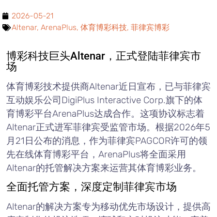
2026-05-21
Altenar
,
ArenaPlus
,
体育博彩科技
,
菲律宾博彩
博彩科技巨头Altenar，正式登陆菲律宾市
场
体育博彩技术提供商Altenar近日宣布，已与菲律宾
互动娱乐公司DigiPlus Interactive Corp.旗下的体
育博彩平台ArenaPlus达成合作。这项协议标志着
Altenar正式进军菲律宾受监管市场。根据2026年5
月21日公布的消息，作为菲律宾PAGCOR许可的领
先在线体育博彩平台，ArenaPlus将全面采用
Altenar的托管解决方案来运营其体育博彩业务。
全面托管方案，深度定制菲律宾市场
Altenar的解决方案专为移动优先市场设计，提供高