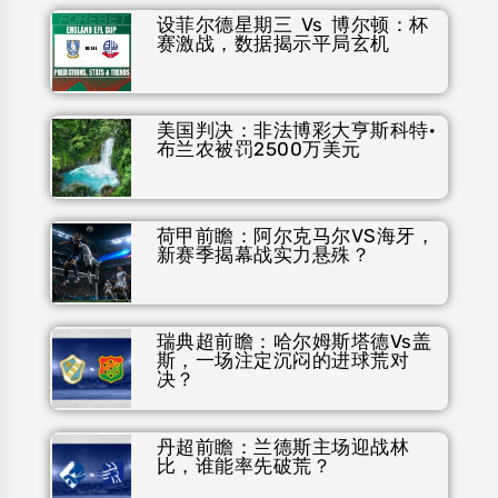
设菲尔德星期三 Vs 博尔顿：杯
赛激战，数据揭示平局玄机
美国判决：非法博彩大亨斯科特·
布兰农被罚2500万美元
荷甲前瞻：阿尔克马尔VS海牙，
新赛季揭幕战实力悬殊？
瑞典超前瞻：哈尔姆斯塔德vs盖
斯，一场注定沉闷的进球荒对
决？
丹超前瞻：兰德斯主场迎战林
比，谁能率先破荒？