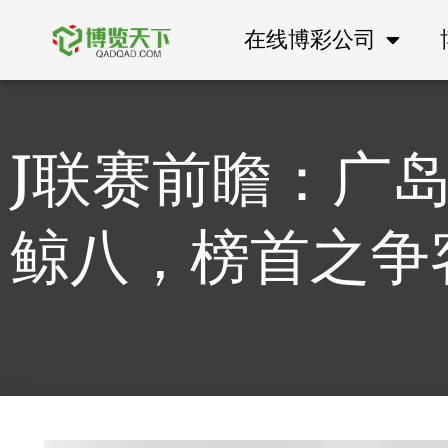
在线博彩公司
J联赛前瞻：广
鲸八，榜首之争