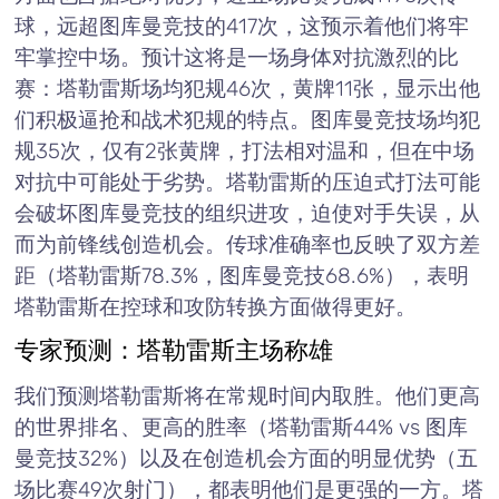
球，远超图库曼竞技的417次，这预示着他们将牢
牢掌控中场。预计这将是一场身体对抗激烈的比
赛：塔勒雷斯场均犯规46次，黄牌11张，显示出他
们积极逼抢和战术犯规的特点。图库曼竞技场均犯
规35次，仅有2张黄牌，打法相对温和，但在中场
对抗中可能处于劣势。塔勒雷斯的压迫式打法可能
会破坏图库曼竞技的组织进攻，迫使对手失误，从
而为前锋线创造机会。传球准确率也反映了双方差
距（塔勒雷斯78.3%，图库曼竞技68.6%），表明
塔勒雷斯在控球和攻防转换方面做得更好。
专家预测：塔勒雷斯主场称雄
我们预测塔勒雷斯将在常规时间内取胜。他们更高
的世界排名、更高的胜率（塔勒雷斯44% vs 图库
曼竞技32%）以及在创造机会方面的明显优势（五
场比赛49次射门），都表明他们是更强的一方。塔