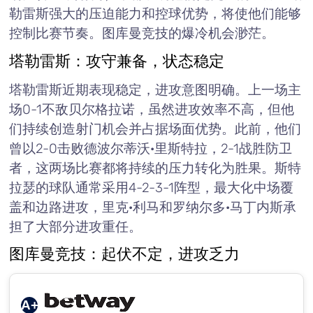
勒雷斯强大的压迫能力和控球优势，将使他们能够
控制比赛节奏。图库曼竞技的爆冷机会渺茫。
塔勒雷斯：攻守兼备，状态稳定
塔勒雷斯近期表现稳定，进攻意图明确。上一场主
场0-1不敌贝尔格拉诺，虽然进攻效率不高，但他
们持续创造射门机会并占据场面优势。此前，他们
曾以2-0击败德波尔蒂沃·里斯特拉，2-1战胜防卫
者，这两场比赛都将持续的压力转化为胜果。斯特
拉瑟的球队通常采用4-2-3-1阵型，最大化中场覆
盖和边路进攻，里克·利马和罗纳尔多·马丁内斯承
担了大部分进攻重任。
图库曼竞技：起伏不定，进攻乏力
A+