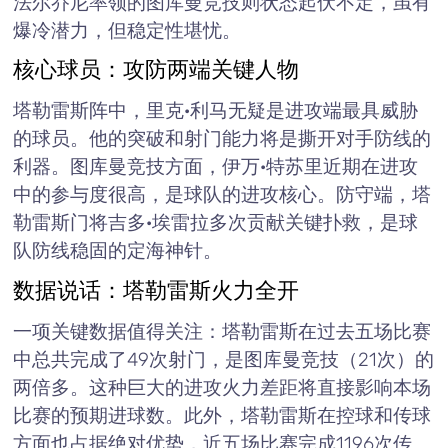
法尔乔尼率领的图库曼竞技则状态起伏不定，虽有
爆冷潜力，但稳定性堪忧。
核心球员：攻防两端关键人物
塔勒雷斯阵中，里克·利马无疑是进攻端最具威胁
的球员。他的突破和射门能力将是撕开对手防线的
利器。图库曼竞技方面，伊万·特苏里近期在进攻
中的参与度很高，是球队的进攻核心。防守端，塔
勒雷斯门将吉多·埃雷拉多次贡献关键扑救，是球
队防线稳固的定海神针。
数据说话：塔勒雷斯火力全开
一项关键数据值得关注：塔勒雷斯在过去五场比赛
中总共完成了49次射门，是图库曼竞技（21次）的
两倍多。这种巨大的进攻火力差距将直接影响本场
比赛的预期进球数。此外，塔勒雷斯在控球和传球
方面也占据绝对优势，近五场比赛完成1196次传