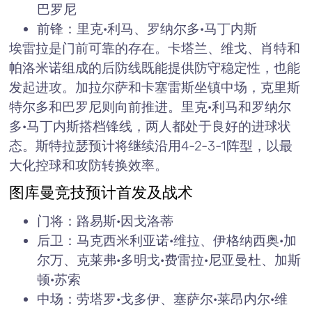
巴罗尼
前锋：里克·利马、罗纳尔多·马丁内斯
埃雷拉是门前可靠的存在。卡塔兰、维戈、肖特和
帕洛米诺组成的后防线既能提供防守稳定性，也能
发起进攻。加拉尔萨和卡塞雷斯坐镇中场，克里斯
特尔多和巴罗尼则向前推进。里克·利马和罗纳尔
多·马丁内斯搭档锋线，两人都处于良好的进球状
态。斯特拉瑟预计将继续沿用4-2-3-1阵型，以最
大化控球和攻防转换效率。
图库曼竞技预计首发及战术
门将：路易斯·因戈洛蒂
后卫：马克西米利亚诺·维拉、伊格纳西奥·加
尔万、克莱弗·多明戈·费雷拉·尼亚曼杜、加斯
顿·苏索
中场：劳塔罗·戈多伊、塞萨尔·莱昂内尔·维