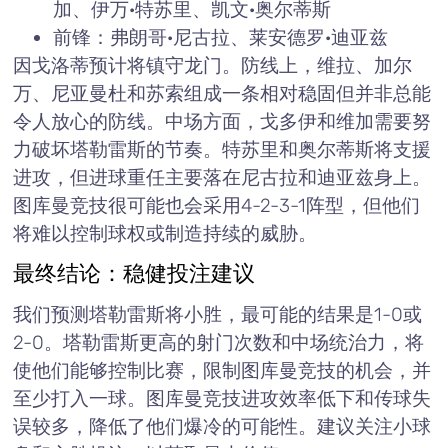
加、伊万·特苏里、凯文·奥尔蒂斯
前锋：弗朗哥·尼古拉、莱安德罗·迪亚兹
因戈洛蒂预计将镇守龙门。防线上，维拉、加尔
万、尼亚曼杜和苏索组成一条相对稳固但并非总能
令人放心的防线。中场方面，戈多伊和维加需要努
力破坏塔勒雷斯的节奏。特苏里和奥尔蒂斯将支援
进攻，但进球重任主要落在尼古拉和迪亚兹身上。
图库曼竞技很可能也会采用4-2-3-1阵型，但他们
将难以控制球权或制造持续的威胁。
最终结论：稳健投注建议
我们预测塔勒雷斯将小胜，最可能的结果是1-0或
2-0。塔勒雷斯更高的射门次数和中场统治力，将
使他们能够控制比赛，限制图库曼竞技的机会，并
至少打入一球。图库曼竞技进攻效率低下和传球失
误较多，降低了他们爆冷的可能性。建议关注小球