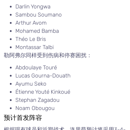
Darlin Yongwa
Sambou Soumano
Arthur Avom
Mohamed Bamba
Théo Le Bris
Montassar Talbi
勒阿弗尔同样受到伤病和停赛困扰：
Abdoulaye Touré
Lucas Gourna-Douath
Ayumu Seko
Étienne Youté Kinkoué
Stephan Zagadou
Noam Obougou
预计首发阵容
根据现有球员和近期战术，洛里昂预计将采用3-4-