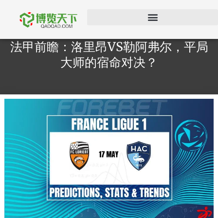
在线博彩公司
法甲前瞻：洛里昂VS勒阿弗尔，平局
大师的宿命对决？