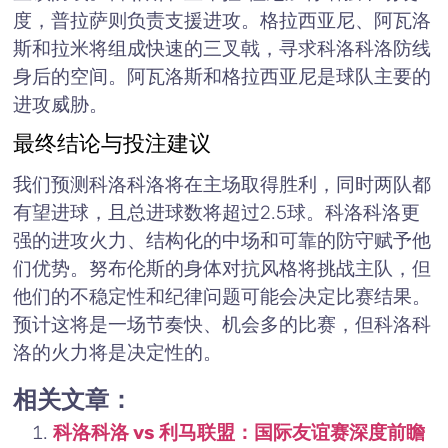
度，普拉萨则负责支援进攻。格拉西亚尼、阿瓦洛
斯和拉米将组成快速的三叉戟，寻求科洛科洛防线
身后的空间。阿瓦洛斯和格拉西亚尼是球队主要的
进攻威胁。
最终结论与投注建议
我们预测科洛科洛将在主场取得胜利，同时两队都
有望进球，且总进球数将超过2.5球。科洛科洛更
强的进攻火力、结构化的中场和可靠的防守赋予他
们优势。努布伦斯的身体对抗风格将挑战主队，但
他们的不稳定性和纪律问题可能会决定比赛结果。
预计这将是一场节奏快、机会多的比赛，但科洛科
洛的火力将是决定性的。
相关文章：
科洛科洛 vs 利马联盟：国际友谊赛深度前瞻