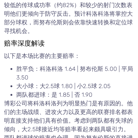
较低的传球成功率（约82%）和较少的射门次数表
明他们更倾向于防守反击。预计科洛科洛将掌控大
部分球权，而努布伦斯则会依靠快速转换和定位球
寻找机会。
赔率深度解读
以下是本场比赛的主要赔率：
胜平负：科洛科洛 1.64 | 努布伦斯 5.00 | 平局
3.50
大小球：大2.5球 1.80 | 小2.5球 2.05
两队都进球：是 1.85 | 否 1.90
博彩公司将科洛科洛列为明显热门是有原因的。他
们的主场战绩、进攻火力以及更高的联赛排名都表
明直接支持他们具有价值。考虑到两队都有失球的
倾向，大2.5球接近均等赔率看起来颇具吸引力。
两队都进球的赔率也合理，因为努布伦斯的直接进