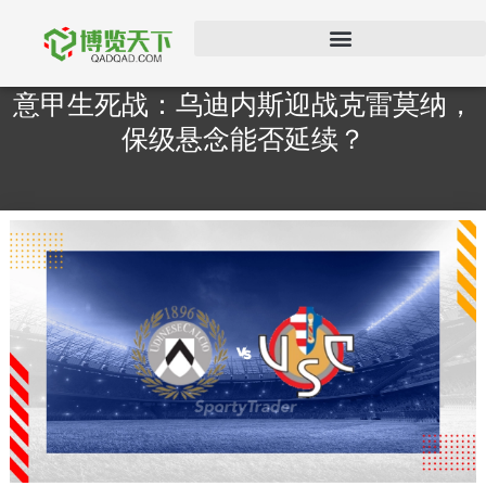
在线博彩公司
意甲生死战：乌迪内斯迎战克雷莫纳，
保级悬念能否延续？