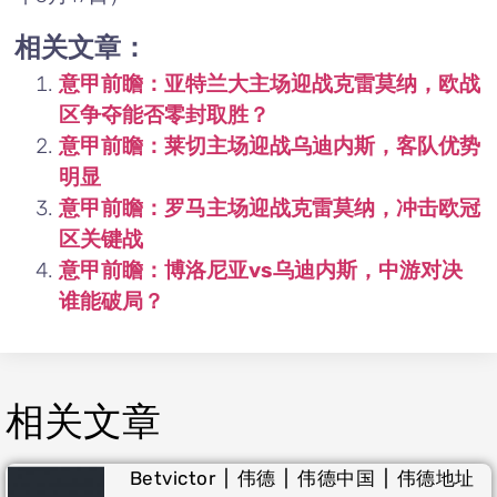
相关文章：
意甲前瞻：亚特兰大主场迎战克雷莫纳，欧战
区争夺能否零封取胜？
意甲前瞻：莱切主场迎战乌迪内斯，客队优势
明显
意甲前瞻：罗马主场迎战克雷莫纳，冲击欧冠
区关键战
意甲前瞻：博洛尼亚vs乌迪内斯，中游对决
谁能破局？
相关文章
Betvictor | 伟德 | 伟德中国 | 伟德地址