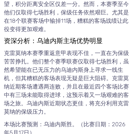
望，积分距离安全区仅差一分。然而，本赛季至今
他们仅取得七场胜利，保级任务依然艰巨。尤其是
在18个联赛客场中输掉11场，糟糕的客场战绩让此
役变得更加艰难。
资深分析：乌迪内斯主场优势明显
克雷莫纳本赛季重返意甲表现不佳，一直在为保级
苦苦挣扎。他们整个赛季联赛仅取得七场胜利，虽
然希望能在已无压力的乌迪内斯身上寻求一线生
机，但其糟糕的客场表现无疑是巨大阻碍。克雷莫
纳近期客场遭遇两连败，并且在最近四个客场比赛
中有三场未能取得进球，这预示着又一场艰难的客
场之旅。乌迪内斯近期状态更佳，将充分利用克雷
莫纳的保级压力。
本场比赛预测：乌迪内斯胜。（比赛日期：2026
年5月17日）