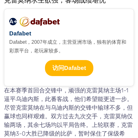
克雷莫纳求生欲强，客场战绩堪忧
A+
Dafabet
Dafabet，2007年成立，主营亚洲市场，独有的体育和
彩票平台，老玩家较多。
访问Dafabet
在本赛季首回合交锋中，顽强的克雷莫纳主场1-1
逼平乌迪内斯，此番客战，他们希望能更进一步。
尽管克雷莫纳在与乌迪内斯的交锋中输球不多，但
赢球也同样艰难。双方过去九次交手，克雷莫纳仅
输两场，其余七场均以平局告终。上轮联赛，克雷
莫纳3-0大胜已降级的比萨，暂时保住了保级希