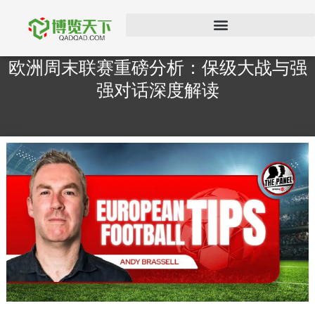
在线博彩公司
欧洲周末联赛重磅分析：保级大战与强
强对话深度解读