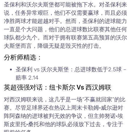
圣保利和沃尔夫斯堡都可能被拖下水。对圣保利来
说，任务异常艰巨，他们不仅需要赢球，而且必须
净胜两球才能超越对手。然而，圣保利的进球能力
一直是个大问题，他们的总进球数比联赛其他任何
球队都少九个。而对于拥有联赛第五高预算的沃尔
夫斯堡而言，降级无疑是毁灭性的打击。
分析师精选：
圣保利 vs 沃尔夫斯堡：总进球数低于2.5球 –
赔率 2.14
英超强强对话：纽卡斯尔 Vs 西汉姆联
对西汉姆联来说，这几乎是一场“不赢就回家”的比
赛。尽管足球界还在热议上周末卡勒姆·威尔逊对
阵阿森纳的进球被判无效的争议，但主帅努诺·埃
斯皮里托·桑托和他的球队必须放下过去，专注于