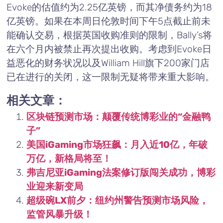
Evoke的估值约为2.25亿英镑，而其净债务约为18
亿英镑。如果在本周日伦敦时间下午5点截止前未
能确认交易，根据英国收购准则的限制，Bally’s将
在六个月内被禁止再次提出收购。考虑到Evoke日
益恶化的财务状况以及William Hill旗下200家门店
已在进行的关闭，这一限制无疑将带来重大影响。
相关文章：
区块链预测市场：颠覆传统博彩业的“金融鸭
子”
美国iGaming市场狂飙：月入近10亿，年破
万亿，新格局将至！
弗吉尼亚iGaming法案修订版闯关成功，博彩
业迎来新变局
超级碗LX前夕：纽约州警告预测市场风险，
监管风暴升级！