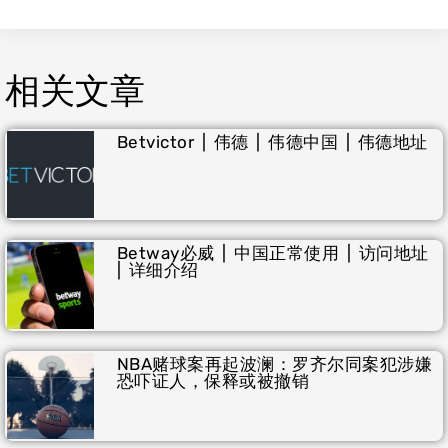
相关文章
Betvictor | 伟德 | 伟德中国 | 伟德地址
Betway必威 | 中国正常使用 | 访问地址
| 详细介绍
NBA赌球案再起波澜：罗齐尔同案犯涉嫌
恐吓证人，保释或被撤销