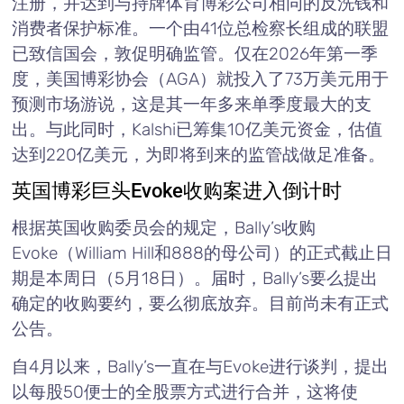
注册，并达到与持牌体育博彩公司相同的反洗钱和
消费者保护标准。一个由41位总检察长组成的联盟
已致信国会，敦促明确监管。仅在2026年第一季
度，美国博彩协会（AGA）就投入了73万美元用于
预测市场游说，这是其一年多来单季度最大的支
出。与此同时，Kalshi已筹集10亿美元资金，估值
达到220亿美元，为即将到来的监管战做足准备。
英国博彩巨头Evoke收购案进入倒计时
根据英国收购委员会的规定，Bally’s收购
Evoke（William Hill和888的母公司）的正式截止日
期是本周日（5月18日）。届时，Bally’s要么提出
确定的收购要约，要么彻底放弃。目前尚未有正式
公告。
自4月以来，Bally’s一直在与Evoke进行谈判，提出
以每股50便士的全股票方式进行合并，这将使