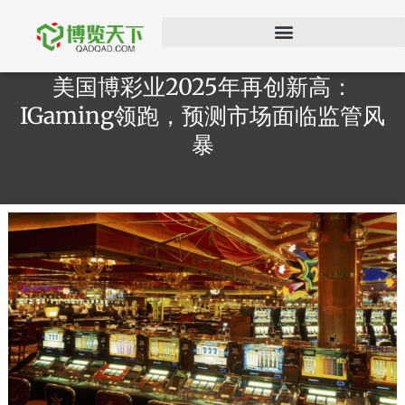
在线博彩公司
美国博彩业2025年再创新高：
IGaming领跑，预测市场面临监管风
暴