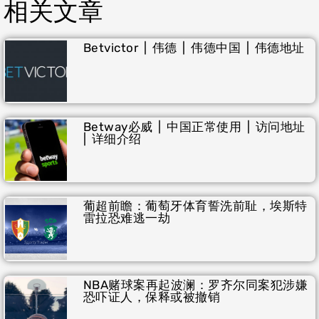
相关文章
Betvictor | 伟德 | 伟德中国 | 伟德地址
Betway必威 | 中国正常使用 | 访问地址
| 详细介绍
葡超前瞻：葡萄牙体育誓洗前耻，埃斯特
雷拉恐难逃一劫
NBA赌球案再起波澜：罗齐尔同案犯涉嫌
恐吓证人，保释或被撤销