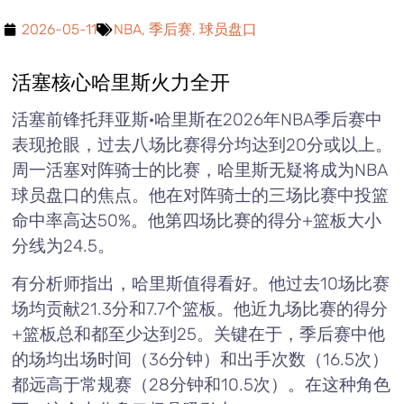
2026-05-11
NBA
,
季后赛
,
球员盘口
活塞核心哈里斯火力全开
活塞前锋托拜亚斯·哈里斯在2026年NBA季后赛中
表现抢眼，过去八场比赛得分均达到20分或以上。
周一活塞对阵骑士的比赛，哈里斯无疑将成为NBA
球员盘口的焦点。他在对阵骑士的三场比赛中投篮
命中率高达50%。他第四场比赛的得分+篮板大小
分线为24.5。
有分析师指出，哈里斯值得看好。他过去10场比赛
场均贡献21.3分和7.7个篮板。他近九场比赛的得分
+篮板总和都至少达到25。关键在于，季后赛中他
的场均出场时间（36分钟）和出手次数（16.5次）
都远高于常规赛（28分钟和10.5次）。在这种角色