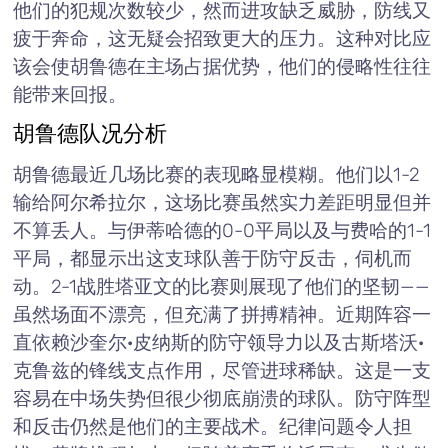
他们的犯规次数较少，然而进攻缺乏威胁，防线又
疲于奔命，这无疑会招致更大的压力。这种对比应
该会使胡鲁德在主场占据优势，他们的侵略性往往
能带来回报。
胡鲁德队况分析
胡鲁德最近几场比赛的表现略显模糊。他们以1-2
输给阿尔希拉尔，这场比赛虽然实力差距明显但并
不算丢人。与伊蒂哈德的0-0平局以及与费哈的1-1
平局，都显示出这支球队善于防守反击，伺机而
动。2-1战胜塔亚文的比赛则展现了他们的坚韧——
虽然场面不漂亮，但充满了拼搏精神。近期阵容一
直依赖沙奎尔·皮纳斯的防守领导力以及古斯塔沃·
克鲁兹的锋线支点作用，尽管进球稀缺。这是一支
容易在中场失势但很少彻底崩溃的球队。防守阵型
和反击仍然是他们的主要战术。纪律问题令人担