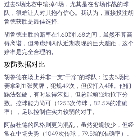
过去5场比赛中输掉4场，尤其是在客场作战的球
队，很难让人对其抱有信心。我认为，直接投注胡
鲁德获胜是最佳选择。
胡鲁德主胜的赔率在1.60到1.68之间，虽然不算高
得离谱，但考虑到两队近期表现的巨大差距，这个
赔率是完全合理的。
攻防数据对比
胡鲁德在场上并非一支“干净”的球队：过去5场比
赛拿到11张黄牌，犯规49次，但仅打入4球。他们
踢法强硬，有时显得笨拙，但总能顽强地抢下分
数。控球能力尚可（1253次传球，82.5%的准确
率），足以控制住实力较弱的对手。
阿赫杜德的风格则更为混乱，虽然犯规较少，但经
常在中场失势（1049次传球，79.5%的准确率）。