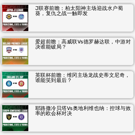
J联赛前瞻：柏太阳神主场迎战水户蜀
葵，复仇之战一触即发
爱超前瞻：高威联vs德罗赫达联，中游对
决谁能破局？
英联杯前瞻：维冈主场龙战史蒂文尼奇，
谁能笑到最后？
耶路撒冷贝塔vs奥地利维也纳：控球与效
率的欧会杯对决