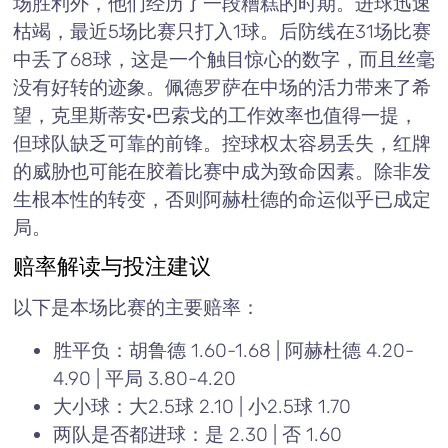
场胜利外，他们经历了一段糟糕的时期。进球迅速
枯竭，最近5场比赛只打入1球。后防线在31场比赛
中丢了68球，这是一个触目惊心的数字，而且丝毫
没有好转的迹象。佩德罗萨在中场的活力带来了希
望，克里斯蒂安·巴索戈的工作效率也值得一提，
但球队缺乏可靠的前锋。控球权太容易丢失，红牌
的威胁也可能在胶着比赛中成为致命因素。除非发
生根本性的转变，否则阿赫杜德的命运似乎已成定
局。
赔率解读与投注建议
以下是本场比赛的主要赔率：
胜平负：胡鲁德 1.60-1.68 | 阿赫杜德 4.20-
4.90 | 平局 3.80-4.20
大小球：大2.5球 2.10 | 小2.5球 1.70
两队是否都进球：是 2.30 | 否 1.60