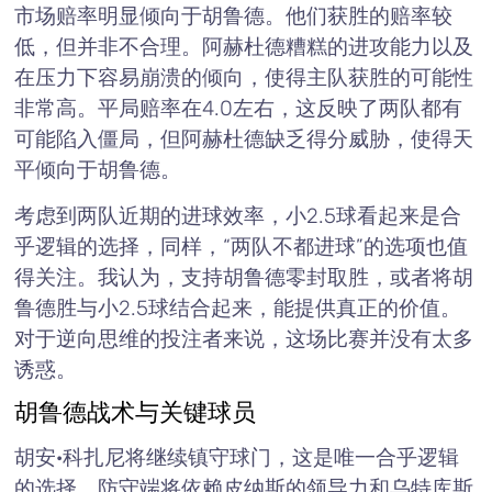
市场赔率明显倾向于胡鲁德。他们获胜的赔率较
低，但并非不合理。阿赫杜德糟糕的进攻能力以及
在压力下容易崩溃的倾向，使得主队获胜的可能性
非常高。平局赔率在4.0左右，这反映了两队都有
可能陷入僵局，但阿赫杜德缺乏得分威胁，使得天
平倾向于胡鲁德。
考虑到两队近期的进球效率，小2.5球看起来是合
乎逻辑的选择，同样，“两队不都进球”的选项也值
得关注。我认为，支持胡鲁德零封取胜，或者将胡
鲁德胜与小2.5球结合起来，能提供真正的价值。
对于逆向思维的投注者来说，这场比赛并没有太多
诱惑。
胡鲁德战术与关键球员
胡安·科扎尼将继续镇守球门，这是唯一合乎逻辑
的选择。防守端将依赖皮纳斯的领导力和乌特库斯