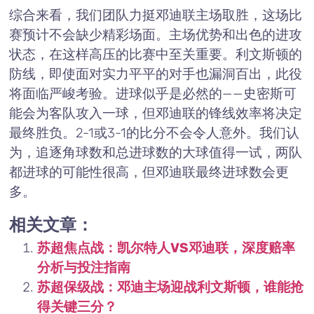
综合来看，我们团队力挺邓迪联主场取胜，这场比
赛预计不会缺少精彩场面。主场优势和出色的进攻
状态，在这样高压的比赛中至关重要。利文斯顿的
防线，即使面对实力平平的对手也漏洞百出，此役
将面临严峻考验。进球似乎是必然的——史密斯可
能会为客队攻入一球，但邓迪联的锋线效率将决定
最终胜负。2-1或3-1的比分不会令人意外。我们认
为，追逐角球数和总进球数的大球值得一试，两队
都进球的可能性很高，但邓迪联最终进球数会更
多。
相关文章：
苏超焦点战：凯尔特人VS邓迪联，深度赔率
分析与投注指南
苏超保级战：邓迪主场迎战利文斯顿，谁能抢
得关键三分？