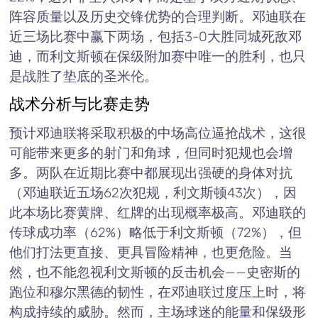
阵容质量以及历史交锋优势的合理判断。邓迪联在
近三场比赛中赢下两场，包括3-0大胜同城死敌邓
迪，而利文斯顿在保级附加赛中唯一的胜利，也只
是战胜了垫底的圣米伦。
战术分析与比赛走势
预计邓迪联将采取积极的中场高位逼抢战术，这很
可能带来更多的射门和角球，但同时犯规也会增
多。两队在近期比赛中都展现出强硬的身体对抗
（邓迪联近五场62次犯规，利文斯顿43次），因
此本场比赛黄牌、红牌的出现概率极高。邓迪联的
传球成功率（62%）略低于利文斯顿（72%），但
他们打法更直接、更具冒险精神，也更危险。当
然，也不能忽视利文斯顿的反击机会——史密斯的
跑位和穆尔黑德的韧性，在邓迪联过度压上时，将
构成持续的威胁。然而，主场球迷的能量和保级形