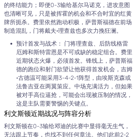
的终结能力；即便0-3输给基尔马诺克，进攻意图
也清晰可见，只是被挥霍的机会和不合时宜的红黄
牌所扼杀。费里依然跑动积极，萨普斯福德在前场
制造混乱，门将戴夫·理查兹也多次力挽狂澜。
预计首发与战术： 门将理查兹、后防线格雷
厄姆和斯特雷恩是不可或缺的稳定组合。费里
近期状态火爆，必须首发。锋线上，萨普斯福
德的跑位和射门欲望让他获得首发机会，吉姆
·古德温可能采用3-4-2-1阵型，由埃斯克森或
法鲁吉亚在两翼策应。中场充满活力，但如果
被对手高位逼抢，可能会出现被压制的情况，
这是主队需要警惕的关键点。
利文斯顿近期战况与阵容分析
利文斯顿在0-3输给邓迪的比赛中显得毫无生气，
无法跟上节奏，也找不到任何章法。他们此前2-2