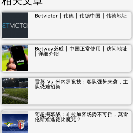
相关文章
Betvictor | 伟德 | 伟德中国 | 伟德地址
Betway必威 | 中国正常使用 | 访问地址
| 详细介绍
雷莫 Vs 米内罗竞技：客队强势来袭，主
队恐难招架
葡超揭幕战：布拉加客场势不可挡，莫雷
伦斯难逃德比魔咒？