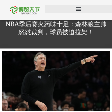
在线博彩公司
NBA季后赛火药味十足：森林狼主帅
怒怼裁判，球员被迫拉架！