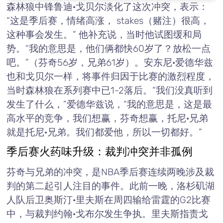
森林狼中锋鲁迪·戈贝尔淡化了这次冲突，表示：
“这是季后赛，情绪高涨， stakes（赌注）很高，
这种事会发生。” 他补充说，当时他试图缓和局
势。“我的意思是，他们俩都快60岁了？放松一点
吧。”（芬奇56岁，兄弟61岁）。安东尼·爱德华兹
也和戈贝尔一样，将事件归因于比赛的激烈程度，
当时森林狼在系列赛中已1-2落后。“我们没真听到
发生了什么，”爱德华兹说，“我的意思是，这是最
高水平的竞争，我们想赢，芬奇想赢，托尼·兄弟
就是托尼·兄弟。我们都爱他，所以一切都好。”
季后赛火药味升级：裁判冲突并非孤例
芬奇与兄弟的冲突，是NBA季后赛连续两晚涉及裁
判的第二起引人注目的事件。此前一晚，洛杉矶湖
人队后卫奥斯汀·里夫斯在周四输给雷霆的G2比赛
中，与裁判约翰·戈布尔发生争执。里夫斯指责戈