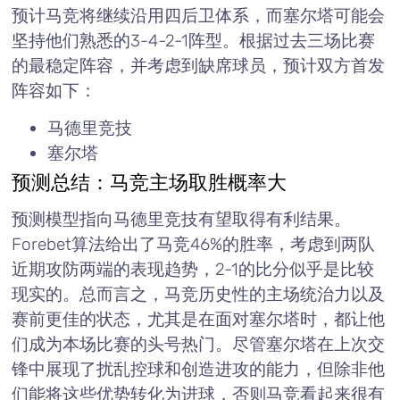
预计马竞将继续沿用四后卫体系，而塞尔塔可能会
坚持他们熟悉的3-4-2-1阵型。根据过去三场比赛
的最稳定阵容，并考虑到缺席球员，预计双方首发
阵容如下：
马德里竞技
塞尔塔
预测总结：马竞主场取胜概率大
预测模型指向马德里竞技有望取得有利结果。
Forebet算法给出了马竞46%的胜率，考虑到两队
近期攻防两端的表现趋势，2-1的比分似乎是比较
现实的。总而言之，马竞历史性的主场统治力以及
赛前更佳的状态，尤其是在面对塞尔塔时，都让他
们成为本场比赛的头号热门。尽管塞尔塔在上次交
锋中展现了扰乱控球和创造进攻的能力，但除非他
们能将这些优势转化为进球，否则马竞看起来很有