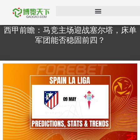
在线博彩公司
西甲前瞻：马竞主场迎战塞尔塔，床单
军团能否稳固前四？