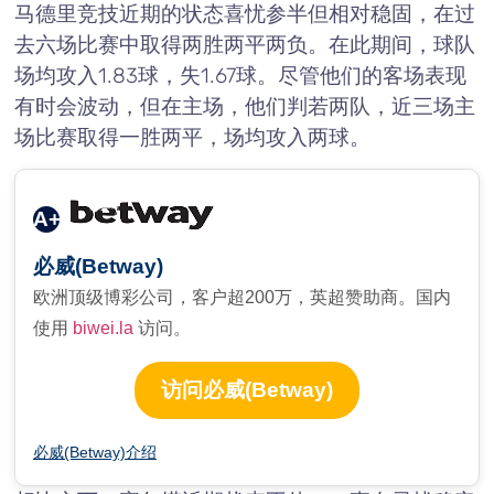
马德里竞技近期的状态喜忧参半但相对稳固，在过
去六场比赛中取得两胜两平两负。在此期间，球队
场均攻入1.83球，失1.67球。尽管他们的客场表现
有时会波动，但在主场，他们判若两队，近三场主
场比赛取得一胜两平，场均攻入两球。
A+
必威(Betway)
欧洲顶级博彩公司，客户超200万，英超赞助商。国内
使用
biwei.la
访问。
访问必威(Betway)
必威(Betway)介绍