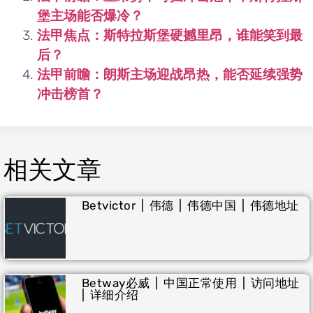
堡主场能否爆冷？
法甲焦点：斯特拉斯堡硬撼里昂，谁能笑到最
后？
法甲前瞻：朗斯主场迎战昂热，能否延续强势
冲击榜首？
相关文章
Betvictor | 伟德 | 伟德中国 | 伟德地址
Betway必威 | 中国正常使用 | 访问地址
| 详细介绍