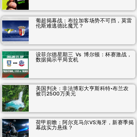
葡超揭幕战：布拉加客场势不可挡，莫雷
伦斯难逃德比魔咒？
设菲尔德星期三 Vs 博尔顿：杯赛激战，
数据揭示平局玄机
美国判决：非法博彩大亨斯科特·布兰农
被罚2500万美元
荷甲前瞻：阿尔克马尔VS海牙，新赛季揭
幕战实力悬殊？