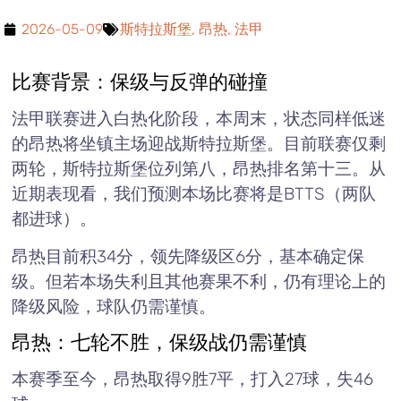
2026-05-09
斯特拉斯堡
,
昂热
,
法甲
比赛背景：保级与反弹的碰撞
法甲联赛进入白热化阶段，本周末，状态同样低迷
的昂热将坐镇主场迎战斯特拉斯堡。目前联赛仅剩
两轮，斯特拉斯堡位列第八，昂热排名第十三。从
近期表现看，我们预测本场比赛将是BTTS（两队
都进球）。
昂热目前积34分，领先降级区6分，基本确定保
级。但若本场失利且其他赛果不利，仍有理论上的
降级风险，球队仍需谨慎。
昂热：七轮不胜，保级战仍需谨慎
本赛季至今，昂热取得9胜7平，打入27球，失46