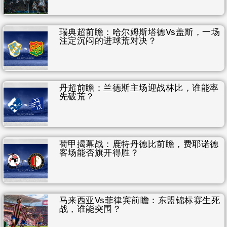
瑞典超前瞻：哈尔姆斯塔德vs盖斯，一场
注定沉闷的进球荒对决？
丹超前瞻：兰德斯主场迎战林比，谁能率
先破荒？
荷甲揭幕战：鹿特丹德比前瞻，费耶诺德
客场能否旗开得胜？
马来西亚vs菲律宾前瞻：东盟锦标赛生死
战，谁能突围？