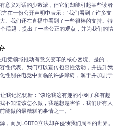
有意义对话的少数派，但它们却能引起某些读者
赛事组织方在一份公开声明中表示：“我们看到了许多支
大。我们还在直播中看到了一些很棒的支持。特
论这个话题，提出了一些公正的观点，并为我们的情
存
地概括了在电竞领域推动有意义变革的核心困境。是的，
容性代表。我们可以宣传包容性活动，并提升我
化性别在电竞中面临的许多障碍，源于并加剧于
son的一段话让我记忆犹新：“谈论我这有趣的小圈子和有趣
我不知道该怎么做，我越想越害怕，我们所有人
前能做的最糟糕的事情之一。”
，而反LGBTQ立法却在侵蚀我们周围的世界。