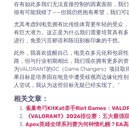
在有如此多我们无法直接控制的因素面前，我们
很有可能我错了——但我仍然抱有希望，我们可
尤其考虑到电竞拥有比传统体育更年轻的受众，它
有巨大潜力。这正是为什么我们需要培育具有多
进行，免受污言秽语和陈旧刻板印象的干扰。
此外，我喜欢提醒自己，电竞在多元化和包容性
路，但与行业初期相比，我们现在拥有更多的资
为VALORANT的GC（Game Changers）
果目标是培养因在电竞中遭受歧视而边缘化性别
人尝试，我认为这些目标无疑已经实现了。”
相关文章：
雀巢奇巧KitKat牵手Riot Games：VA
《VALORANT》2026排位赛：五大最
Apex英雄全球系列赛为何钟情札幌？EA