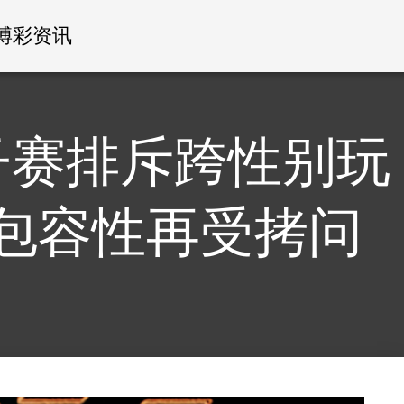
博彩资讯
女子赛排斥跨性别玩
包容性再受拷问