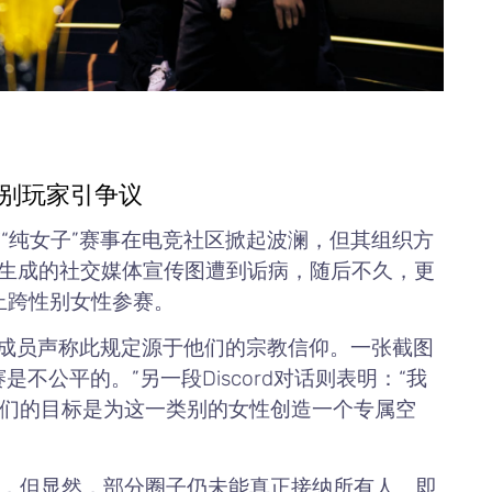
性别玩家引争议
LORANT“纯女子”赛事在电竞社区掀起波澜，但其组织方
I生成的社交媒体宣传图遭到诟病，随后不久，更
确禁止跨性别女性参赛。
yersTN成员声称此规定源于他们的宗教信仰。一张截图
不公平的。”另一段Discord对话则表明：“我
们的目标是为这一类别的女性创造一个专属空
，但显然，部分圈子仍未能真正接纳所有人。即