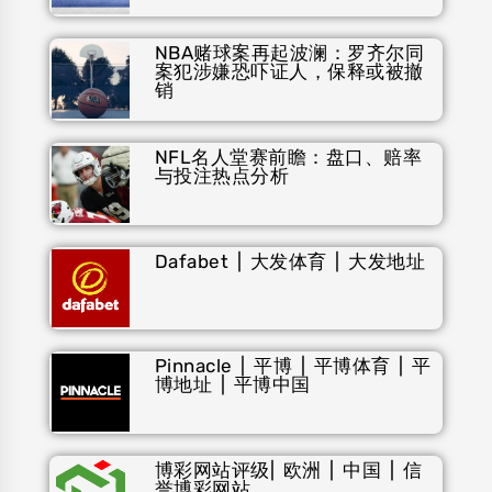
NBA赌球案再起波澜：罗齐尔同
案犯涉嫌恐吓证人，保释或被撤
销
NFL名人堂赛前瞻：盘口、赔率
与投注热点分析
Dafabet | 大发体育 | 大发地址
Pinnacle | 平博 | 平博体育 | 平
博地址 | 平博中国
博彩网站评级| 欧洲 | 中国 | 信
誉博彩网站