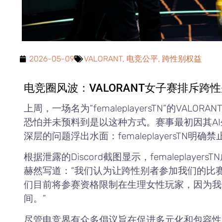
2026-05-09
VALORANT
,
电竞公平
,
跨性别权益
电竞圈风波：VALORANT女子赛排斥跨
上周，一场名为“femaleplayersTN”的VA
恐怕并未预料到是以这种方式。赛事最初因其A
深层的问题浮出水面：femaleplayersTN明
根据泄露的Discord截图显示，femalepla
赫然写道：“我们认为让跨性别者参加我们的比赛是
们目前将参赛资格限制在生理女性玩家，因为我
间。”
尽管电竞界有众多倡议旨在促进多元化和包容性