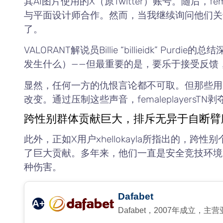
其AI图片使用的X（原Twitter）账号。随后，fe
与平面设计师合作。然而，当我继续询问他们关
了。
VALORANT解说员Billie “billieidk” 
发生什么）——但最重要的是，要乐于接受反馈
显然，任何一方的仇恨言论都不可取。但那些用
改变。通过压制这些声音，femaleplayers
跨性别群体贡献巨大，排斥无异于自断臂
此外，正如X用户xhellokayla所指出的，
了巨大贡献。多年来，他们一直是安全竞技环境
种伤害。
Dafabet
A+
Dafabet，2007年成立