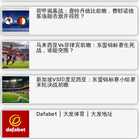
荷甲揭幕战：鹿特丹德比前瞻，费耶诺德
客场能否旗开得胜？
马来西亚vs菲律宾前瞻：东盟锦标赛生死
战，谁能突围？
新加坡VS印度尼西亚：东盟锦标赛小组赛
末轮决战前瞻
Dafabet | 大发体育 | 大发地址