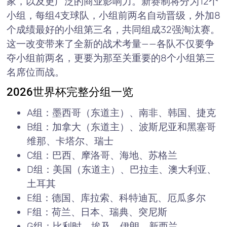
家，以及更广泛的商业影响力。新赛制将分为12个
小组，每组4支球队，小组前两名自动晋级，外加8
个成绩最好的小组第三名，共同组成32强淘汰赛。
这一改变带来了全新的战术考量——各队不仅要争
夺小组前两名，更要为那至关重要的8个小组第三
名席位而战。
2026世界杯完整分组一览
A组：墨西哥（东道主）、南非、韩国、捷克
B组：加拿大（东道主）、波斯尼亚和黑塞哥
维那、卡塔尔、瑞士
C组：巴西、摩洛哥、海地、苏格兰
D组：美国（东道主）、巴拉圭、澳大利亚、
土耳其
E组：德国、库拉索、科特迪瓦、厄瓜多尔
F组：荷兰、日本、瑞典、突尼斯
G组：比利时、埃及、伊朗、新西兰