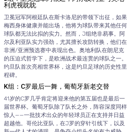
利虎视眈眈
卫冕冠军阿根廷队在斯卡洛尼的带领下出征，如果
梅西身体健康并能出场，他将为球队带来其他任何
球队都无法比拟的实力。然而，J组绝非易事。阿
尔及利亚队实力强劲，尤其擅长攻防转换，他们在
非洲/亚洲预选赛中表现出色。奥地利队在朗尼克
的压迫式哲学下，是欧洲战术最连贯的球队之一。
约旦队首次亮相世界杯，这是约旦足球的历史性里
程碑。
K组：C罗最后一舞，葡萄牙新老交替
41岁的C罗几乎肯定将迎来他的第五届也是最后一
届世界杯。葡萄牙队除了队长之外，阵容深度同样
惊人——一批技术出众的年轻球员正在支持并日益
超越他。哥伦比亚队，在J罗的穿针引线下，以及
新一代人才的涌现，是争夺小组头名的有力威胁。