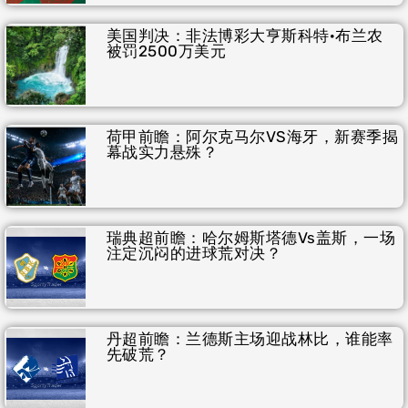
美国判决：非法博彩大亨斯科特·布兰农
被罚2500万美元
荷甲前瞻：阿尔克马尔VS海牙，新赛季揭
幕战实力悬殊？
瑞典超前瞻：哈尔姆斯塔德vs盖斯，一场
注定沉闷的进球荒对决？
丹超前瞻：兰德斯主场迎战林比，谁能率
先破荒？