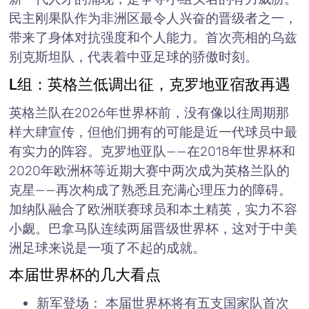
民主刚果队作为非洲区最令人兴奋的晋级者之一，
带来了身体对抗强度和个人能力。首次亮相的乌兹
别克斯坦队，代表着中亚足球的骄傲时刻。
L组：英格兰低调出征，克罗地亚宿敌再遇
英格兰队在2026年世界杯前，没有像以往周期那
样大肆宣传，但他们拥有的可能是近一代球员中最
有实力的阵容。克罗地亚队——在2018年世界杯和
2020年欧洲杯等近期大赛中两次成为英格兰队的
克星——再次构成了熟悉且充满心理压力的障碍。
加纳队融合了欧洲联赛球员和本土精英，实力不容
小觑。巴拿马队连续两届晋级世界杯，这对于中美
洲足球来说是一项了不起的成就。
本届世界杯的几大看点
新军登场： 本届世界杯将有五支国家队首次