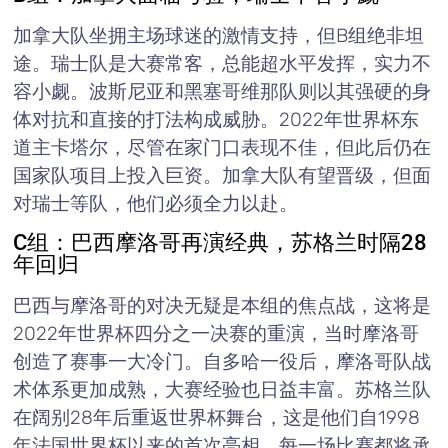
加拿大队坐拥主场球迷的激情支持，但B组绝非坦
途。瑞士队是大赛常客，总能超水平发挥，实力不
容小觑。波斯尼亚和黑塞哥维那队则以其强硬的身
体对抗和直接的打法构成威胁。2022年世界杯东
道主卡塔尔，尽管在家门口表现不佳，但此后仍在
国家队项目上投入巨资。加拿大队有望晋级，但面
对瑞士等队，他们必须全力以赴。
C组：巴西摩洛哥再演经典，苏格兰时隔28
年回归
巴西与摩洛哥的对决无疑是本组的焦点战，这将是
2022年世界杯四分之一决赛的重演，当时摩洛哥
创造了赛事一大冷门。自多哈一役后，摩洛哥队战
术体系更加成熟，大赛经验也日益丰富。苏格兰队
在阔别28年后重返世界杯舞台，这是他们自1998
年法国世界杯以来的首次亮相，每一场比赛都将承