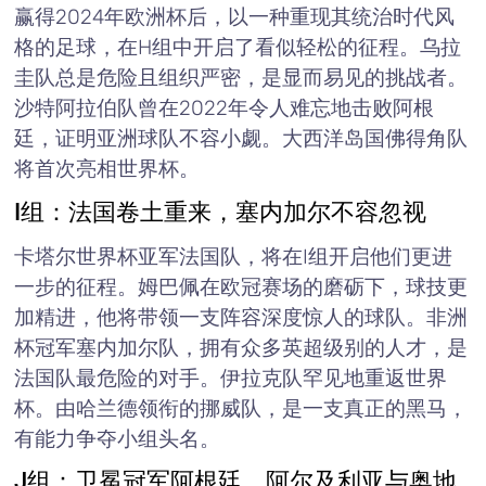
赢得2024年欧洲杯后，以一种重现其统治时代风
格的足球，在H组中开启了看似轻松的征程。乌拉
圭队总是危险且组织严密，是显而易见的挑战者。
沙特阿拉伯队曾在2022年令人难忘地击败阿根
廷，证明亚洲球队不容小觑。大西洋岛国佛得角队
将首次亮相世界杯。
I组：法国卷土重来，塞内加尔不容忽视
卡塔尔世界杯亚军法国队，将在I组开启他们更进
一步的征程。姆巴佩在欧冠赛场的磨砺下，球技更
加精进，他将带领一支阵容深度惊人的球队。非洲
杯冠军塞内加尔队，拥有众多英超级别的人才，是
法国队最危险的对手。伊拉克队罕见地重返世界
杯。由哈兰德领衔的挪威队，是一支真正的黑马，
有能力争夺小组头名。
J组：卫冕冠军阿根廷，阿尔及利亚与奥地