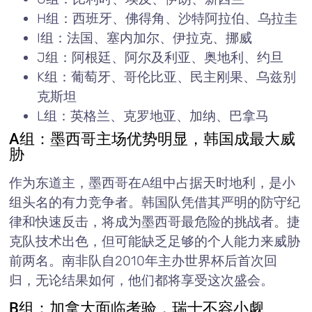
H组：西班牙、佛得角、沙特阿拉伯、乌拉圭
I组：法国、塞内加尔、伊拉克、挪威
J组：阿根廷、阿尔及利亚、奥地利、约旦
K组：葡萄牙、哥伦比亚、民主刚果、乌兹别
克斯坦
L组：英格兰、克罗地亚、加纳、巴拿马
A组：墨西哥主场优势明显，韩国成最大威
胁
作为东道主，墨西哥在A组中占据天时地利，是小
组头名的有力竞争者。韩国队凭借其严明的防守纪
律和快速反击，将成为墨西哥最危险的挑战者。捷
克队技术出色，但可能缺乏足够的个人能力来威胁
前两名。南非队自2010年主办世界杯后首次回
归，无论结果如何，他们都将享受这次盛会。
B组：加拿大面临考验，瑞士不容小觑