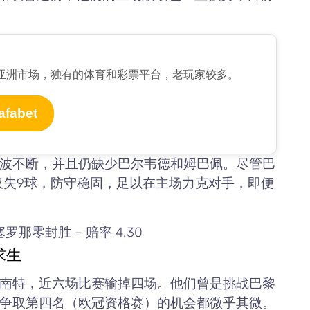
，主营亚洲市场，独有的体育和彩票平台，老玩家较多。
fabet
波不断，并且仍缺少巴尔韦德和姆巴佩。尽管巴
仅失9球，防守稳固，足以在主场力克对手，即便
那零封胜 – 赔率 4.30
求生
南特，近六场比赛输掉四场。他们曾是挑战巴黎
争取第四名（欧冠资格赛）的机会都微乎其微。