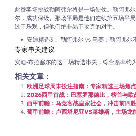
此番客场挑战勒阿弗尔将是一场硬仗。勒阿弗尔
尔，成功保级。那场平局是他们连续第五场平局
过于乐观，但他们绝非易于攻克的对手。
安迪精选3： 勒阿弗尔 vs 马赛：勒阿弗尔不败
专家串关建议
安迪·布拉塞尔的这三场精选串关，综合赔率约为 1
相关文章：
欧洲足球周末投注指南：专家精选三场焦
2026西甲首战：巴塞罗那德比，榜首与欧
西甲前瞻：马竞客战皇家社会，冲击前四
葡甲前瞻：卢西塔尼亚VS莱雄斯，主场龙