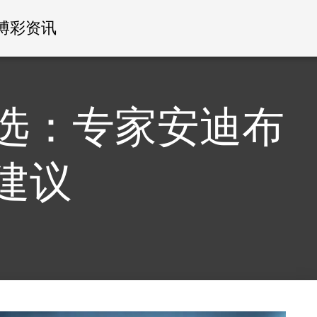
博彩资讯
选：专家安迪布
建议