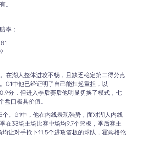
有。
赔率：
81
9
分。在湖人整体进攻不畅，且缺乏稳定第二得分点
。G1中他已经证明了自己能扛起重担，以
均20.9分，但进入季后赛后他明显切换了模式，七
这个盘口极具价值。
5个。G1中，他在内线表现强势，面对湖人内线
季在33场主场比赛中场均9.7个篮板，季后赛主
均让对手抢下11.5个进攻篮板的球队，霍姆格伦