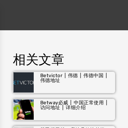
相关文章
Betvictor | 伟德 | 伟德中国 |
伟德地址
Betway必威 | 中国正常使用 |
访问地址 | 详细介绍