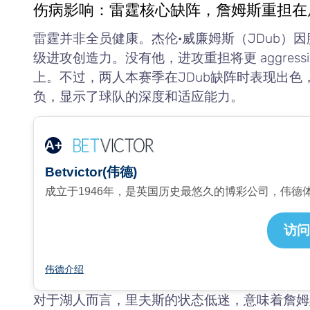
伤病影响：雷霆核心缺阵，詹姆斯重担在
雷霆并非全员健康。杰伦·威廉姆斯（JDub）
级进攻创造力。没有他，进攻重担将更 aggress
上。不过，两人本赛季在JDub缺阵时表现出色
负，显示了球队的深度和适应能力。
A+
Betvictor(伟德)
成立于1946年，是英国历史最悠久的博彩公司，伟
访问
伟德介绍
对于湖人而言，里夫斯的状态低迷，意味着詹姆