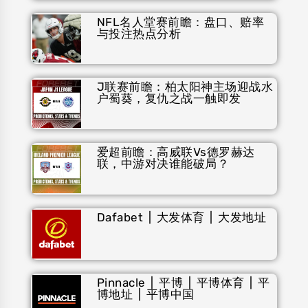
NFL名人堂赛前瞻：盘口、赔率
与投注热点分析
J联赛前瞻：柏太阳神主场迎战水
户蜀葵，复仇之战一触即发
爱超前瞻：高威联vs德罗赫达
联，中游对决谁能破局？
Dafabet | 大发体育 | 大发地址
Pinnacle | 平博 | 平博体育 | 平
博地址 | 平博中国