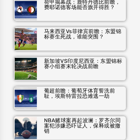
荷甲揭幕战：鹿特丹德比前瞻，
费耶诺德客场能否旗开得胜？
马来西亚vs菲律宾前瞻：东盟锦
标赛生死战，谁能突围？
新加坡VS印度尼西亚：东盟锦标
赛小组赛末轮决战前瞻
葡超前瞻：葡萄牙体育誓洗前
耻，埃斯特雷拉恐难逃一劫
NBA赌球案再起波澜：罗齐尔同
案犯涉嫌恐吓证人，保释或被撤
销