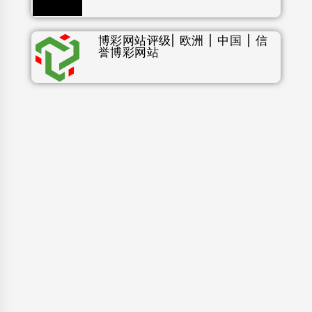
博彩网站评级| 欧洲 | 中国 | 信
誉博彩网站