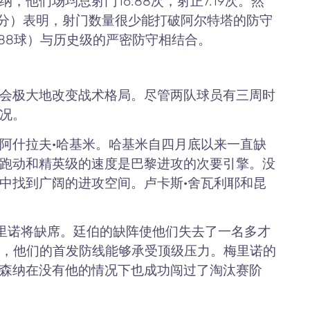
他们场均总射门16.88次，射正7.19次。然
75分）表明，射门数量很少能打破阿尔特塔的防守
88球）与历史级的严密防守相结合。
会极大地改变战术格局。尽管两队球员有三周时
况。
阿什拉夫·哈基米。哈基米自四月底以来一直缺
跑动和精英级的速度是巴黎进攻的次要引擎。没
中找到广阔的进攻空间。卢卡斯·舍瓦利耶和昆
。
梅里诺将缺席。廷伯的缺阵使他们失去了一名多才
明，他们的首发防线能够承受顶级压力。梅里诺的
森纳在没有他的情况下也成功闯过了淘汰赛阶