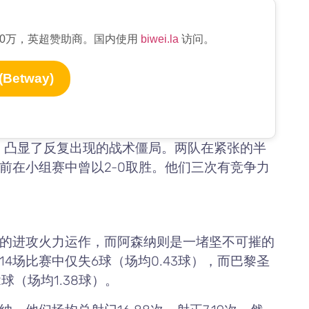
00万，英超赞助商。国内使用
biwei.la
访问。
etway)
），凸显了反复出现的战术僵局。两队在紧张的半
前在小组赛中曾以2-0取胜。他们三次有竞争力
的进攻火力运作，而阿森纳则是一堵坚不可摧的
4场比赛中仅失6球（场均0.43球），而巴黎圣
球（场均1.38球）。