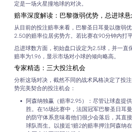
定是一场火星撞地球的对决。
赔率深度解读：巴黎微弱优势，总进球悬
从目前的投注赔率来看，巴黎圣日耳曼以微弱优势
2.50的赔率位居劣势方。若比赛在90分钟内打平
总进球数方面，初始盘口设定为2.5球，并一直保持
赔率为1.96，显示市场对小球的倾向略高。
专家精选：三大投注机会
分析这场对决，截然不同的战术风格决定了投注
势完美契合的投注机会：
阿森纳独赢（赔率2.95）：尽管让球盘
胜。在16场比赛中，法国冠军巴黎圣日耳曼
的防守体系意味着他们很少会落后，其直
球队而生。以接近1赔2的赔率押注阿森纳