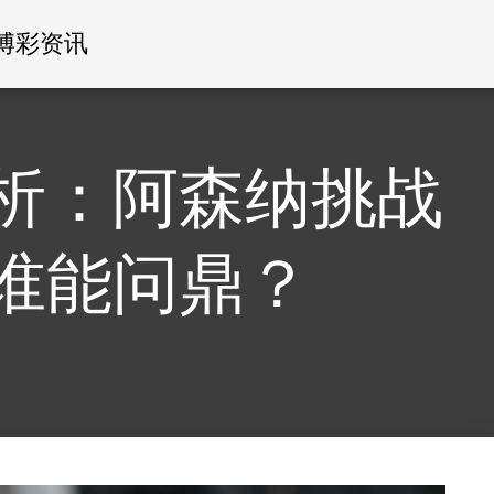
博彩资讯
析：阿森纳挑战
谁能问鼎？