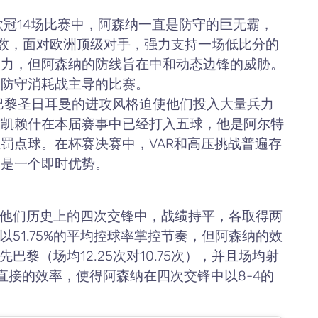
季欧冠14场比赛中，阿森纳一直是防守的巨无霸，
球数，面对欧洲顶级对手，强力支持一场低比分的
火力，但阿森纳的防线旨在中和动态边锋的威胁。
、防守消耗战主导的比赛。
：巴黎圣日耳曼的进攻风格迫使他们投入大量兵力
哲凯赖什在本届赛事中已经打入五球，他是阿尔特
罚点球。在杯赛决赛中，VAR和高压挑战普遍存
疑是一个即时优势。
他们历史上的四次交锋中，战绩持平，各取得两
51.75%的平均控球率掌控节奏，但阿森纳的效
黎（场均12.25次对10.75次），并且场均射
这种直接的效率，使得阿森纳在四次交锋中以8-4的