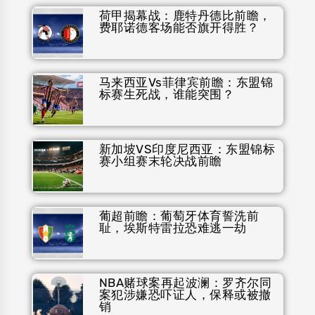
荷甲揭幕战：鹿特丹德比前瞻，
费耶诺德客场能否旗开得胜？
马来西亚vs菲律宾前瞻：东盟锦
标赛生死战，谁能突围？
新加坡VS印度尼西亚：东盟锦标
赛小组赛末轮决战前瞻
葡超前瞻：葡萄牙体育誓洗前
耻，埃斯特雷拉恐难逃一劫
NBA赌球案再起波澜：罗齐尔同
案犯涉嫌恐吓证人，保释或被撤
销