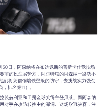
月30日，阿森纳将在布达佩斯的普斯卡什竞技场
赛前的投注劣势方，阿尔特塔的阿森纳一路势不
。他们将凭借铜墙铁壁般的防守，去挑战实力强劲
负，排名第11）。
拉茨赫利亚和卫冕金球奖得主登贝莱。而阿森纳
用对手在攻防转换中的漏洞。这场欧冠决赛，注