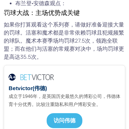
布兰登·安德森观点：
罚球大战：主场优势成关键
如果你打算观看这个系列赛，请做好准备迎接大量
的罚球。活塞和魔术都是非常依赖罚球且犯规频繁
的球队。魔术本赛季场均罚球27.5次，领跑全联
盟；而在他们与活塞的常规赛对决中，场均罚球更
是高达35.5次。
A+
Betvictor(伟德)
成立于1946年，是英国历史最悠久的博彩公司，伟德体
育十分优秀。比较注重隐私和用户博彩安全。
访问伟德