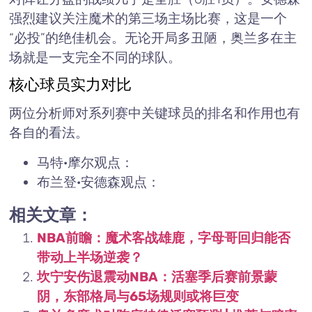
强烈建议关注魔术的第三场主场比赛，这是一个
“必投”的绝佳机会。无论开局多丑陋，奥兰多在主
场就是一支完全不同的球队。
核心球员实力对比
两位分析师对系列赛中关键球员的排名和作用也有
各自的看法。
马特·摩尔观点：
布兰登·安德森观点：
相关文章：
NBA前瞻：魔术客战雄鹿，字母哥回归能否
带动上半场逆袭？
坎宁安伤退震动NBA：活塞季后赛前景蒙
阴，东部格局与65场规则或将巨变