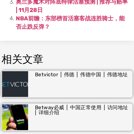
奥兰多魔术对阵底特律活塞预测 | 推荐与赔率
| 11月28日
NBA前瞻：东部榜首活塞客战连胜骑士，能
否止跌反弹？
相关文章
Betvictor | 伟德 | 伟德中国 | 伟德地址
Betway必威 | 中国正常使用 | 访问地址
| 详细介绍