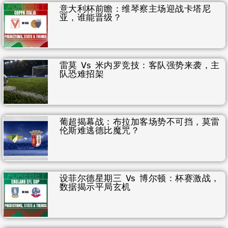
意大利杯前瞻：维琴察主场迎战卡塔尼
亚，谁能晋级？
雷莫 Vs 米内罗竞技：客队强势来袭，主
队恐难招架
葡超揭幕战：布拉加客场势不可挡，莫雷
伦斯难逃德比魔咒？
设菲尔德星期三 Vs 博尔顿：杯赛激战，
数据揭示平局玄机