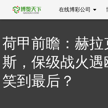
在线博彩公司
荷甲前瞻：赫拉
斯，保级战火遇
笑到最后？