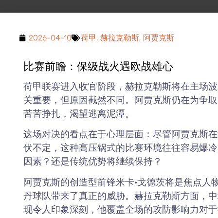
2026-04-10
荷甲
,
赫拉克勒斯
,
阿贾克斯
比赛前瞻：保级战火遇欧战雄心
荷甲联赛进入收官阶段，赫拉克勒斯将在主场波
关重要，但原因截然不同。阿贾克斯仍在为争取
苦苦挣扎，渴望逃离泥潭。
这场对决的看点在于心理层面：尽管阿贾克斯在
伏不定，这种高压锅式的比赛环境往往容易爆冷
因素？还是传统优势将继续保持？
阿贾克斯的创造型前锋米卡·戈德茨将是焦点人
丹球队带来了真正的威胁。赫拉克勒斯方面，中
现令人印象深刻，他覆盖全场的攻防影响力对于