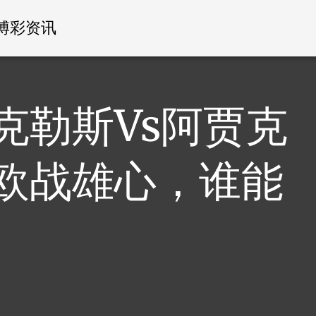
博彩资讯
克勒斯vs阿贾克
欧战雄心，谁能