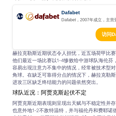
Dafabet
A+
Dafabet，2007年成立
访问Da
赫拉克勒斯近期状态令人担忧，近五场荷甲比赛
他们最近一场比赛以1-4惨败给中游球队海伦芬
容易出现注意力不集中的情况，经常被技术型对
角球。在缺乏可靠得分点的情况下，赫拉克勒斯
进攻三区缺乏终结能力的问题依然突出。
球队近况：阿贾克斯起伏不定
阿贾克斯近期表现则呈现出天赋与不稳定性并存
也意外地1-2不敌特温特，并与福伦丹和费耶诺