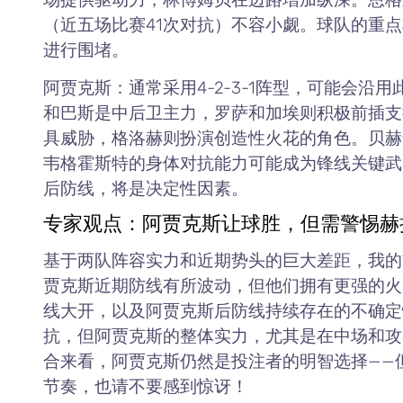
（近五场比赛41次对抗）不容小觑。球队的重
进行围堵。
阿贾克斯：通常采用4-2-3-1阵型，可能会
和巴斯是中后卫主力，罗萨和加埃则积极前插支
具威胁，格洛赫则扮演创造性火花的角色。贝赫
韦格霍斯特的身体对抗能力可能成为锋线关键武
后防线，将是决定性因素。
专家观点：阿贾克斯让球胜，但需警惕赫
基于两队阵容实力和近期势头的巨大差距，我的首
贾克斯近期防线有所波动，但他们拥有更强的火
线大开，以及阿贾克斯后防线持续存在的不确定
抗，但阿贾克斯的整体实力，尤其是在中场和攻
合来看，阿贾克斯仍然是投注者的明智选择——
节奏，也请不要感到惊讶！