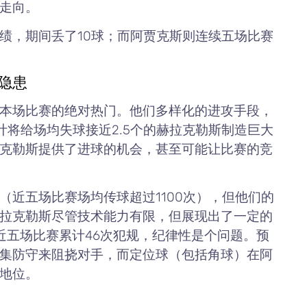
走向。
绩，期间丢了10球；而阿贾克斯则连续五场比赛
隐患
本场比赛的绝对热门。他们多样化的进攻手段，
计将给场均失球接近2.5个的赫拉克勒斯制造巨大
克勒斯提供了进球的机会，甚至可能让比赛的竞
近五场比赛场均传球超过1100次），但他们的
拉克勒斯尽管技术能力有限，但展现出了一定的
近五场比赛累计46次犯规，纪律性是个问题。预
集防守来阻挠对手，而定位球（包括角球）在阿
地位。