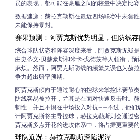
员的表现，都可能在毫厘之间的较量中决定比赛
数据速递：赫拉克勒斯在最近四场联赛中未尝胜
未能保持零封。
赛果预测：阿贾克斯优势明显，但防线存
综合球队状态和阵容深度来看，阿贾克斯无疑是
由史蒂文·贝赫豪斯和米卡·戈德茨等人领衔，预
麻烦。然而，阿贾克斯防线的频繁失误也为赫拉
争力超出赔率预期。
阿贾克斯倾向于通过耐心的控球来掌控比赛节奏（
防线容易被拉开，尤其是在面对快速反击时。赫
韧性，并且不惧在中场投入对抗——不过，他们
计阿贾克斯将主导控球，赫拉克勒斯则会通过密
贾克斯多点开花的进攻体系中，将占据更重要的
球队近况：赫拉克勒斯深陷泥潭