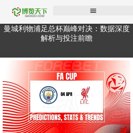
在线博彩公司
曼城利物浦足总杯巅峰对决：数据深度
解析与投注前瞻