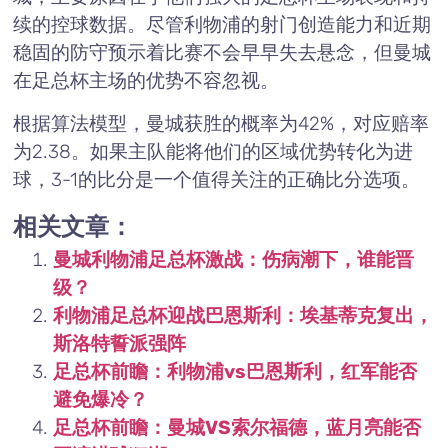
续的控球数据。尽管利物浦的射门创造能力和近期
稳固的防守预示着比赛不会早早失去悬念，但曼城
在足总杯主场的优势不容忽视。
根据算法模型，曼城获胜的概率为42%，对应赔率
为2.38。如果主队能将他们的区域优势转化为进
球，3-1的比分是一个值得关注的正确比分选项。
相关文章：
曼城利物浦足总杯激战：伤病潮下，谁能晋
级？
利物浦足总杯迎战巴恩斯利：埃基蒂克复出，
斯洛特誓派强阵
足总杯前瞻：利物浦vs巴恩斯利，红军能否
避免爆冷？
足总杯前瞻：曼城VS索尔福德，蓝月亮能否