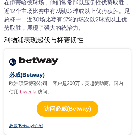
在伊蒂哈德球场，他们常常能以压倒性优势取胜，
近12个主场比赛中有7场以2球或以上优势获胜。足
总杯中，近30场比赛有67%的场次以2球或以上优
势取胜，展现了强大的统治力。
利物浦表现起伏与杯赛韧性
A+
必威(Betway)
欧洲顶级博彩公司，客户超200万，英超赞助商。国内
使用
biwei.la
访问。
访问必威(Betway)
必威(Betway)介绍