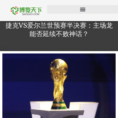
在线博彩公司
捷克VS爱尔兰世预赛半决赛：主场龙
能否延续不败神话？