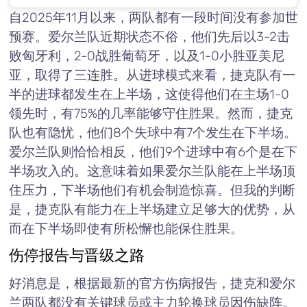
自2025年11月以来，两队都有一段时间没有参加世
预赛。爱尔兰队近期状态不俗，他们先后以3-2击
败匈牙利，2-0战胜葡萄牙，以及1-0小胜亚美尼
亚，取得了三连胜。从进球模式来看，捷克队有一
半的进球都发生在上半场，这使得他们在主场1-0
领先时，有75%的几率能够守住胜果。然而，捷克
队也有隐忧，他们8个失球中有7个发生在下半场。
爱尔兰队则恰恰相反，他们9个进球中有6个是在下
半场攻入的。这意味着如果爱尔兰队能在上半场顶
住压力，下半场他们有机会制造惊喜。但我的判断
是，捷克队有能力在上半场建立足够大的优势，从
而在下半场即使有所松懈也能保住胜果。
伤停报告与晋级之路
好消息是，根据最新的官方伤病报告，捷克和爱尔
兰两队都没有关键球员或主力轮换球员因伤缺阵。