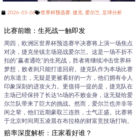
2026-03-26
世界杯预选赛
,
捷克
,
爱尔兰
,
足球分析
比赛前瞻：生死战一触即发
周四，欧洲区世界杯预选赛半决赛将上演一场焦点
对决，捷克坐镇主场迎战爱尔兰。这是一场不折不
扣的“赢者通吃”的生死战，胜者将继续冲击世界杯
梦想，败者则只能打道回府。捷克队作为本场比赛
的东道主，无疑是更被看好的一方，他们拥有令人
印象深刻的进攻火力。更值得一提的是，捷克队在
主场已经保持了长达16场的不败金身，这无疑给爱
尔兰队带来了巨大的挑战。然而，爱尔兰也并非等
闲之辈，他们近期豪取三连胜，士气正盛。比赛将
于北京时间周五凌晨在布拉格的财富竞技场打响。
赔率深度解析：庄家看好谁？