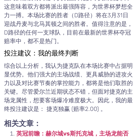
这意味着双方都将派出最强阵容，为世界杯梦想全
力一搏。本场比赛的胜者（D路径）将在3月31日
迎战丹麦与北马其顿之间的胜者。值得注意的是，
D路径的任何一支球队，目前在最新的世界杯夺冠
赔率中，都不是热门。
投注建议：我的最终判断
综合以上分析，我认为捷克队在本场比赛中占据明
显优势。他们强大的主场战绩、更具威胁的进攻火
力以及对比赛节奏的掌控能力，都将是他们取胜的
关键。尽管爱尔兰近期状态不错，但面对捷克的主
场龙属性，想要客场爆冷难度极大。因此，我的最
终投注建议是： 捷克独赢 (赔率2.00) 。
相关文章：
英冠前瞻：赫尔城vs斯托克城，主场龙能否