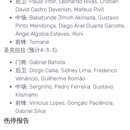
后卫: Paulo Vitor, Leonardo Rivas, Cristian
David Castro Devenish, Mateus Pivô
中场: Babatunde Jimoh Akinsola, Gustavo
Pinto Mendonça, Diego Ariel Duarte Gárcete,
Ángel Algobia Esteves, Roni
前锋: Tomané
圣克拉拉 (预计4-3-3):
门将: Gabriel Batista
后卫: Diogo Calila, Sidney Lima, Frederico
Venâncio, Guilherme Romão
中场: Serginho, Pedro Ferreira, Gustavo
Klismahn
前锋: Vinícius Lopes, Gonçalo Paciência,
Gabriel Silva
伤停报告