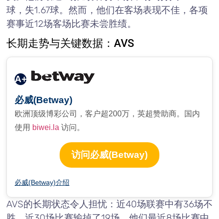
球，失1.67球。然而，他们在客场表现不佳，各项
赛事近12场客场比赛未尝胜绩。
长期走势与关键数据：AVS
A+
必威(Betway)
欧洲顶级博彩公司，客户超200万，英超赞助商。国内
使用
biwei.la
访问。
访问必威(Betway)
必威(Betway)介绍
AVS的长期状态令人担忧：近40场联赛中有36场不
胜，近30场比赛输掉了19场。他们最近8场比赛中