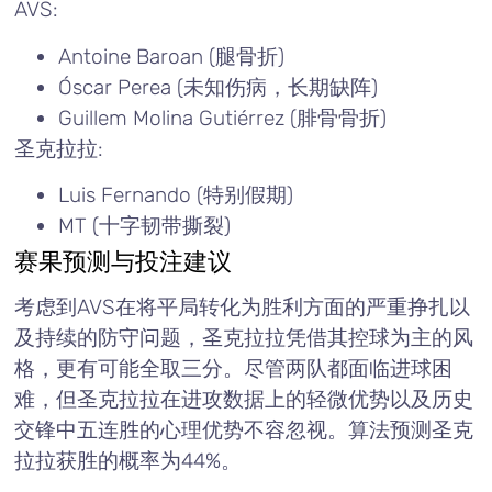
AVS:
Antoine Baroan (腿骨折)
Óscar Perea (未知伤病，长期缺阵)
Guillem Molina Gutiérrez (腓骨骨折)
圣克拉拉:
Luis Fernando (特别假期)
MT (十字韧带撕裂)
赛果预测与投注建议
考虑到AVS在将平局转化为胜利方面的严重挣扎以
及持续的防守问题，圣克拉拉凭借其控球为主的风
格，更有可能全取三分。尽管两队都面临进球困
难，但圣克拉拉在进攻数据上的轻微优势以及历史
交锋中五连胜的心理优势不容忽视。算法预测圣克
拉拉获胜的概率为44%。