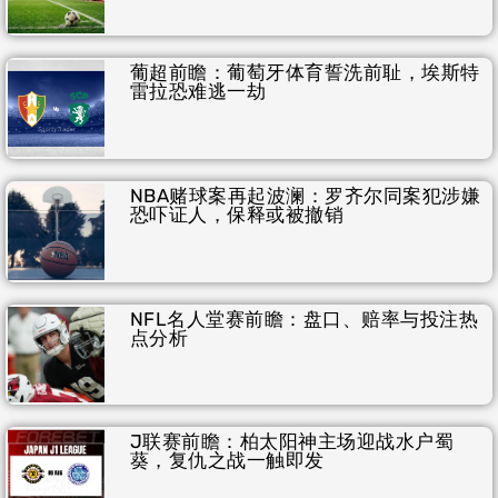
葡超前瞻：葡萄牙体育誓洗前耻，埃斯特
雷拉恐难逃一劫
NBA赌球案再起波澜：罗齐尔同案犯涉嫌
恐吓证人，保释或被撤销
NFL名人堂赛前瞻：盘口、赔率与投注热
点分析
J联赛前瞻：柏太阳神主场迎战水户蜀
葵，复仇之战一触即发