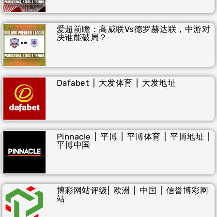
爱超前瞻：高威联vs德罗赫达联，中游对
决谁能破局？
Dafabet | 大发体育 | 大发地址
Pinnacle | 平博 | 平博体育 | 平博地址 |
平博中国
博彩网站评级| 欧洲 | 中国 | 信誉博彩网
站