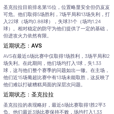
圣克拉拉目前排名第15位，位置略显安全但仍岌岌
可危。他们取得5场胜利，7场平局和13场失利，打
入22球（场均0.88球），失球31个（场均1.24
球）。相对稳定的防守为他们提供了一定的基础，
但进攻火力依然有限。
近期状态：AVS
AVS在最近6场比赛中仅取得1场胜利，3场平局和2
场失利。在此期间，他们场均打入1球，失1.33
球，这与他们整个赛季的问题如出一辙。在主场，
他们近15场葡超比赛中有13场未能取胜，这反映了
他们难以打破糟糕局面的深层次问题。
近期状态：圣克拉拉
圣克拉拉的表现略好，最近6场比赛取得1胜2平3
负。他们最近3场比赛保持不败，场均打入1.33