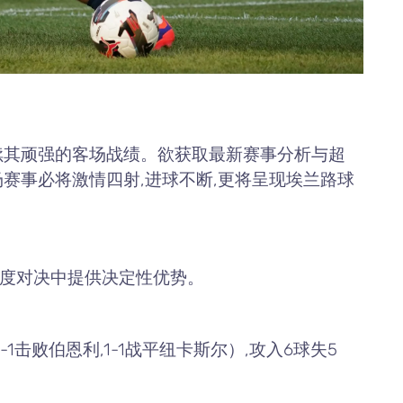
续其顽强的客场战绩。欲获取最新赛事分析与超
赛事必将激情四射,进球不断,更将呈现埃兰路球
度对决中提供决定性优势。
-1击败伯恩利,1-1战平纽卡斯尔）,攻入6球失5