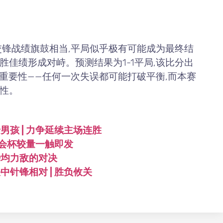
交锋战绩旗鼓相当,平局似乎极有可能成为最终结
佳绩形成对峙。预测结果为1-1平局,该比分出
重要性——任何一次失误都可能打破平衡,而本赛
性。
孩 | 力争延续主场连胜
欧会杯较量一触即发
势均力敌的对决
针锋相对 | 胜负攸关