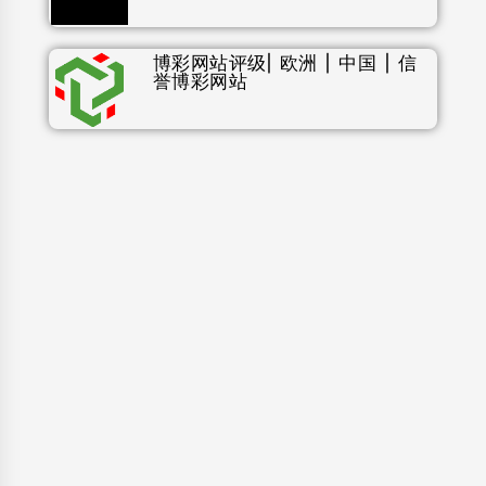
博彩网站评级| 欧洲 | 中国 | 信
誉博彩网站