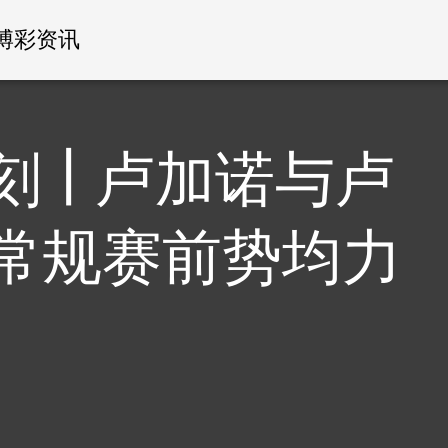
博彩资讯
 | 卢加诺与卢
常规赛前势均力