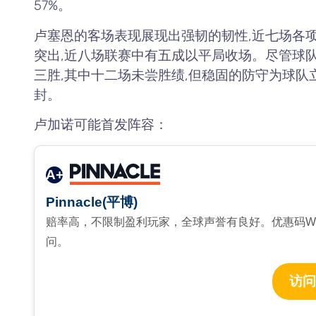
57%。
卢塞恩的客场表现展现出强韧的韧性,近七场各
突出,近八场联赛中有五成以平局收场。尽管球
三胜,其中十二场未尝胜绩,但稳固的防守为球队
封。
卢加诺可能首发阵容：
A+
Pinnacle(平博)
赔率高，不限制盈利玩家，全球声誉有良好。优惠码WE
问。
访问