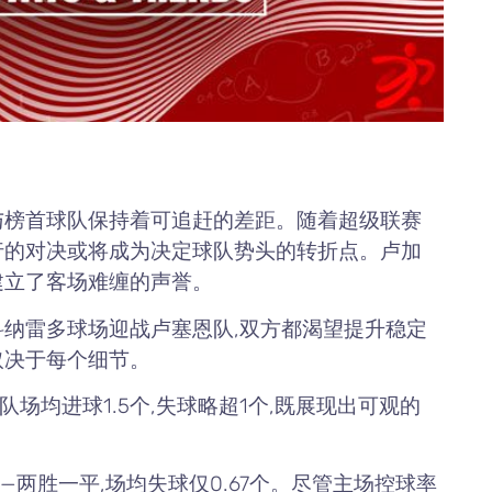
与榜首球队保持着可追赶的差距。随着超级联赛
行的对决或将成为决定球队势头的转折点。卢加
建立了客场难缠的声誉。
科纳雷多球场迎战卢塞恩队,双方都渴望提升稳定
取决于每个细节。
场均进球1.5个,失球略超1个,既展现出可观的
两胜一平,场均失球仅0.67个。尽管主场控球率