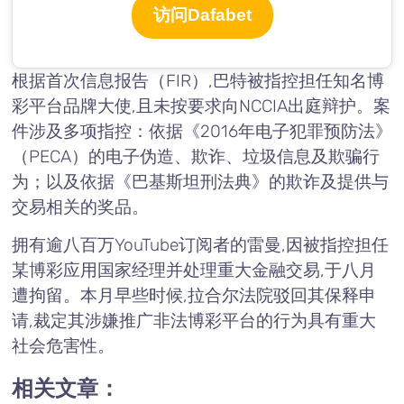
访问Dafabet
根据首次信息报告（FIR）,巴特被指控担任知名博
彩平台品牌大使,且未按要求向NCCIA出庭辩护。案
件涉及多项指控：依据《2016年电子犯罪预防法》
（PECA）的电子伪造、欺诈、垃圾信息及欺骗行
为；以及依据《巴基斯坦刑法典》的欺诈及提供与
交易相关的奖品。
拥有逾八百万YouTube订阅者的雷曼,因被指控担任
某博彩应用国家经理并处理重大金融交易,于八月
遭拘留。本月早些时候,拉合尔法院驳回其保释申
请,裁定其涉嫌推广非法博彩平台的行为具有重大
社会危害性。
相关文章：