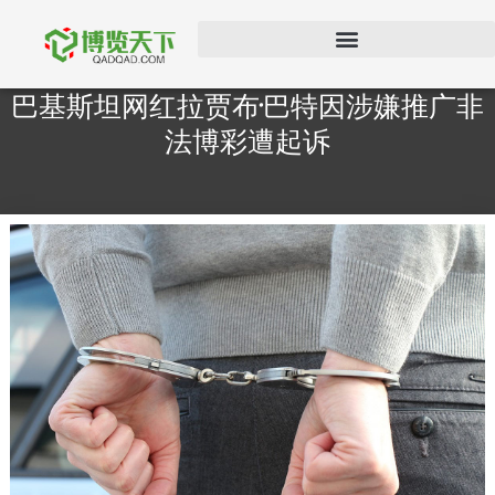
在线博彩公司
巴基斯坦网红拉贾布·巴特因涉嫌推广非
法博彩遭起诉