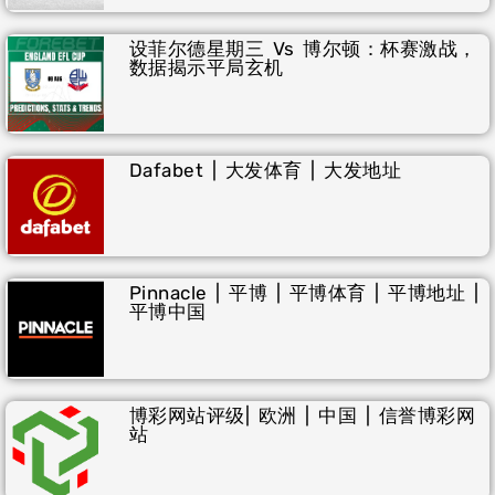
设菲尔德星期三 Vs 博尔顿：杯赛激战，
数据揭示平局玄机
Dafabet | 大发体育 | 大发地址
Pinnacle | 平博 | 平博体育 | 平博地址 |
平博中国
博彩网站评级| 欧洲 | 中国 | 信誉博彩网
站