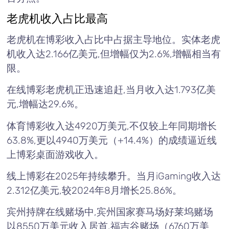
老虎机收入占比最高
老虎机在博彩收入占比中占据主导地位。实体老虎
机收入达2.166亿美元,但增幅仅为2.6%,增幅相当有
限。
在线博彩老虎机正迅速追赶,当月收入达1.793亿美
元,增幅达29.6%。
体育博彩收入达4920万美元,不仅较上年同期增长
63.8%,更以4940万美元（+14.4%）的成绩逼近线
上博彩桌面游戏收入。
线上博彩在2025年持续攀升。当月iGaming收入达
2.312亿美元,较2024年8月增长25.86%。
宾州持牌在线赌场中,宾州国家赛马场好莱坞赌场
以8550万美元收入居首,福吉谷赌场（6760万美