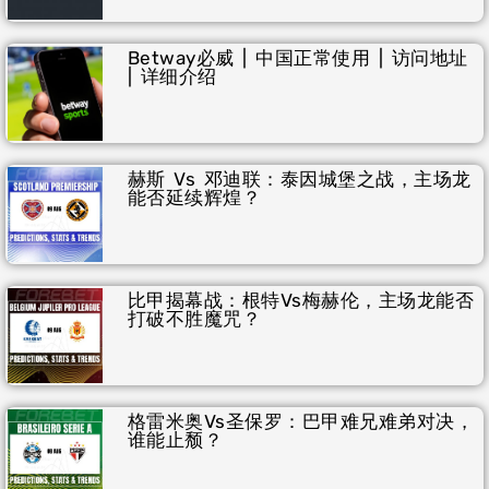
Betway必威 | 中国正常使用 | 访问地址
| 详细介绍
赫斯 Vs 邓迪联：泰因城堡之战，主场龙
能否延续辉煌？
比甲揭幕战：根特vs梅赫伦，主场龙能否
打破不胜魔咒？
格雷米奥vs圣保罗：巴甲难兄难弟对决，
谁能止颓？