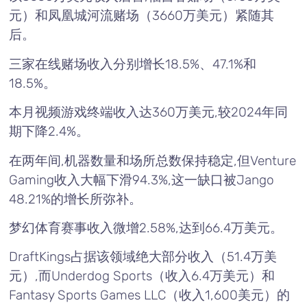
元）和凤凰城河流赌场（3660万美元）紧随其
后。
三家在线赌场收入分别增长18.5%、47.1%和
18.5%。
本月视频游戏终端收入达360万美元,较2024年同
期下降2.4%。
在两年间,机器数量和场所总数保持稳定,但Venture
Gaming收入大幅下滑94.3%,这一缺口被Jango
48.21%的增长所弥补。
梦幻体育赛事收入微增2.58%,达到66.4万美元。
DraftKings占据该领域绝大部分收入（51.4万美
元）,而Underdog Sports（收入6.4万美元）和
Fantasy Sports Games LLC（收入1,600美元）的