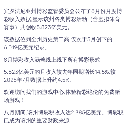
宾夕法尼亚州博彩监管委员会公布了8月份月度博
彩收入数据,显示该州各类博彩活动（含虚拟体育
赛事）共创收5.823亿美元。
该数据位列全州历史第二高,仅次于5月创下的
6.019亿美元纪录。
8月博彩收入涵盖线上线下所有博彩形式。
5.823亿美元的月收入较去年同期增长14.5%,较
2025年7月数据上升约4.5%。
欢迎访问我们的游戏中心,体验精彩绝伦的免费赌
场游戏！
八月期间,该州博彩税收入达2.385亿美元。博彩税
已成为该州的重要财政来源。