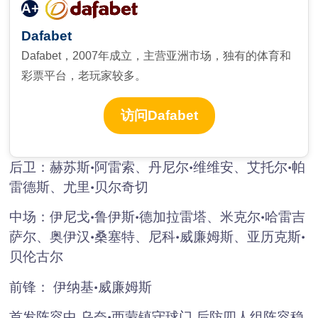
A+
Dafabet
Dafabet，2007年成立，主营亚洲市场，独有的体育和
彩票平台，老玩家较多。
访问Dafabet
后卫：赫苏斯·阿雷索、丹尼尔·维维安、艾托尔·帕
雷德斯、尤里·贝尔奇切
中场：伊尼戈·鲁伊斯·德加拉雷塔、米克尔·哈雷吉
萨尔、奥伊汉·桑塞特、尼科·威廉姆斯、亚历克斯·
贝伦古尔
前锋： 伊纳基·威廉姆斯
首发阵容中,乌奈·西蒙镇守球门,后防四人组阵容稳