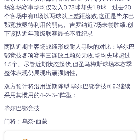
场客场赛事场均仅攻入0.73球却失1.8球。过去20
个客场中有8场以两球以上差距落败,这正是毕尔巴
鄂竞技亟待利用的弱点。吉罗纳近7场未尝胜绩,创
下该队近年顶级联赛最长不胜纪录。
两队近期主客场战绩形成耐人寻味的对比：毕尔巴
鄂竞技各项赛事三连败且颗粒无收,场均失球超过
1.5个。尽管近期状态起伏,但圣马梅斯球场本赛季
整体表现仍展现出顽强韧性。
双方预计将沿用近期阵型,毕尔巴鄂竞技可能继续
采用其惯用的4-2-3-1阵型：
毕尔巴鄂竞技
门将：乌奈·西蒙