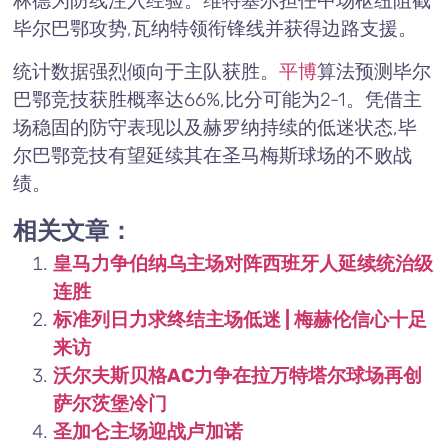
林德为防线注入经验。维特塞尔担任中场枢纽阻截
毕尔巴鄂攻势,瓦纳特领衔锋线并获得边路支援。
统计数据强烈倾向于主队获胜。
平博
算法预测毕尔
巴鄂竞技获胜概率达66%,比分可能为2-1。凭借主
场稳固的防守表现以及赫罗纳持续的低迷状态,毕
尔巴鄂竞技有望延续其在圣马梅斯球场的不败战
绩。
相关文章：
皇马力争伯纳乌主场对阵西班牙人延续统治级
连胜
标准列日力求终结主场低迷 | 梅赫伦信心十足
来访
沃尔夫斯贝格AC力争在拉万特塔尔球场再创
萨尔茨堡冷门
圣加仑主场迎战卢加诺