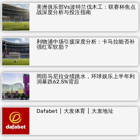
美洲俱乐部vs波特兰伐木工：联赛杯焦点
战深度分析与投注指南
利物浦中场引援深度分析：卡马拉能否补
强红军软肋？
岡田马尼拉业绩跳水，环球娱乐上半年利
润暴跌62.5%背后
Dafabet | 大发体育 | 大发地址